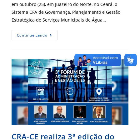
em outubro (25), em Juazeiro do Norte, no Ceará, o
Sistema CFA de Governança, Planejamento e Gestão
Estratégica de Serviços Municipais de Água…
IGM
Continue Lendo
E
Gesae
São
Apresentados
No
4º
Fórum
De
Gestão
Pública
CRA-CE realiza 3ª edição do