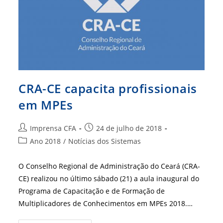
De
IES
CRA-CE capacita profissionais
em MPEs
Autor
Post
Imprensa CFA
24 de julho de 2018
do
publicado:
Categoria
Ano 2018
/
Notícias dos Sistemas
post:
do
post:
O Conselho Regional de Administração do Ceará (CRA-
CE) realizou no último sábado (21) a aula inaugural do
Programa de Capacitação e de Formação de
Multiplicadores de Conhecimentos em MPEs 2018.…