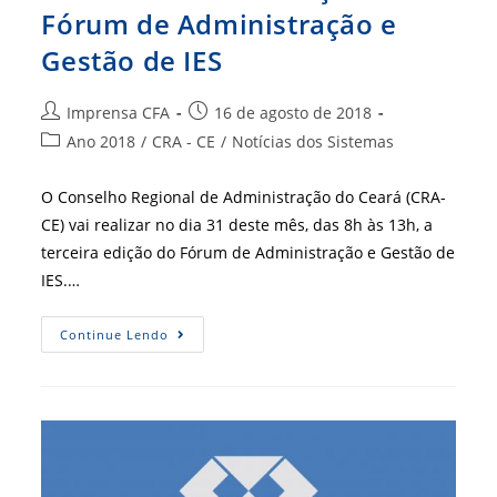
Fórum de Administração e
Gestão de IES
Autor
Post
Imprensa CFA
16 de agosto de 2018
do
publicado:
Categoria
Ano 2018
/
CRA - CE
/
Notícias dos Sistemas
post:
do
post:
O Conselho Regional de Administração do Ceará (CRA-
CE) vai realizar no dia 31 deste mês, das 8h às 13h, a
terceira edição do Fórum de Administração e Gestão de
IES.…
CRA-
Continue Lendo
CE
Realiza
3ª
Edição
Do
Fórum
De
Administração
E
Gestão