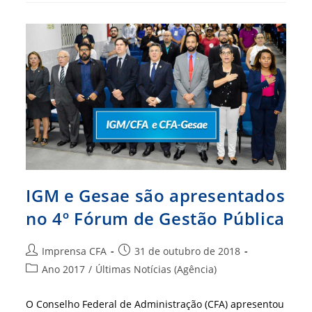
Festa
IGM e Gesae são apresentados
no 4º Fórum de Gestão Pública
Autor
Post
Imprensa CFA
31 de outubro de 2018
do
publicado:
Categoria
Ano 2017
/
Últimas Notícias (Agência)
post:
do
post:
O Conselho Federal de Administração (CFA) apresentou