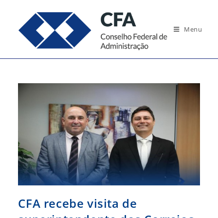
Ir
para
Menu
o
conteúdo
CFA recebe visita de