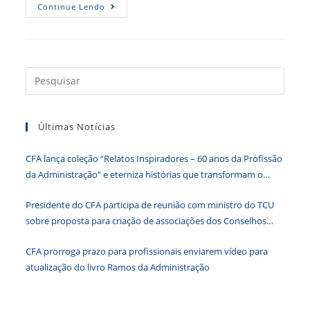
CRA-
Continue Lendo
CE
Capacita
Profissionais
Em
MPEs
Press
a
tecla
Últimas Notícias
“Esc”
para
CFA lança coleção “Relatos Inspiradores – 60 anos da Profissão
fecha
da Administração” e eterniza histórias que transformam o
o
Brasil
paine
Presidente do CFA participa de reunião com ministro do TCU
de
sobre proposta para criação de associações dos Conselhos
pesqu
Federais
CFA prorroga prazo para profissionais enviarem vídeo para
atualização do livro Ramos da Administração