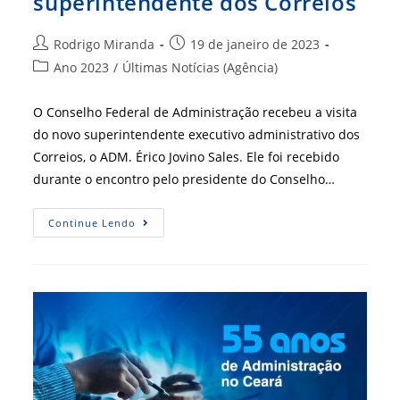
superintendente dos Correios
Autor
Post
Rodrigo Miranda
19 de janeiro de 2023
do
publicado:
Categoria
Ano 2023
/
Últimas Notícias (Agência)
post:
do
post:
O Conselho Federal de Administração recebeu a visita
do novo superintendente executivo administrativo dos
Correios, o ADM. Érico Jovino Sales. Ele foi recebido
durante o encontro pelo presidente do Conselho…
CFA
Continue Lendo
Recebe
Visita
De
Superintendente
Dos
Correios