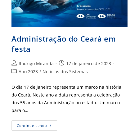
Administração do Ceará em
festa
Autor
Post
Rodrigo Miranda
17 de janeiro de 2023
do
publicado:
Categoria
Ano 2023
/
Notícias dos Sistemas
post:
do
post:
O dia 17 de janeiro representa um marco na história
do Ceará. Neste ano a data representa a celebração
dos 55 anos da Administração no estado. Um marco
para o…
Administração
Continue Lendo
Do
Ceará
Em