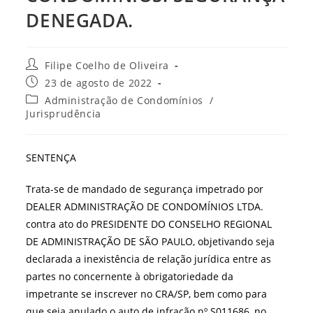
DENEGADA.
Autor
Filipe Coelho de Oliveira
do
Post
23 de agosto de 2022
post:
publicado:
Categoria
Administração de Condomínios
/
do
Jurisprudência
post:
SENTENÇA
Trata-se de mandado de segurança impetrado por
DEALER ADMINISTRAÇÃO DE CONDOMÍNIOS LTDA.
contra ato do PRESIDENTE DO CONSELHO REGIONAL
DE ADMINISTRAÇÃO DE SÃO PAULO, objetivando seja
declarada a inexistência de relação jurídica entre as
partes no concernente à obrigatoriedade da
impetrante se inscrever no CRA/SP, bem como para
que seja anulado o auto de infração nº S011686, no