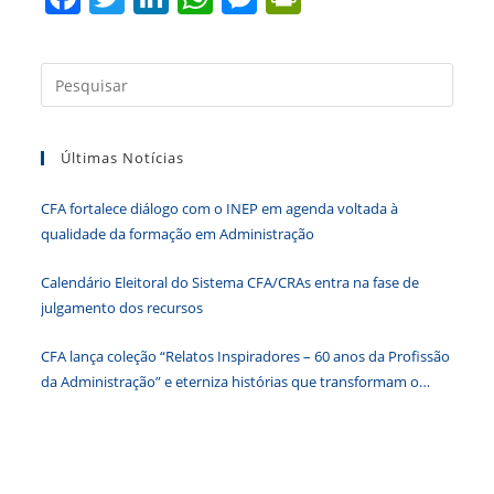
a
w
n
h
e
in
c
itt
k
at
ss
tF
Press
e
er
e
s
e
ri
a
b
dI
A
n
e
tecla
Últimas Notícias
“Esc”
o
n
p
g
n
para
o
p
er
dl
CFA fortalece diálogo com o INEP em agenda voltada à
fecha
k
y
qualidade da formação em Administração
o
paine
Calendário Eleitoral do Sistema CFA/CRAs entra na fase de
de
julgamento dos recursos
pesqu
CFA lança coleção “Relatos Inspiradores – 60 anos da Profissão
da Administração” e eterniza histórias que transformam o
Brasil