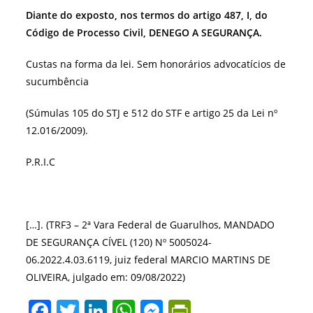
Diante do exposto, nos termos do artigo 487, I, do
Código de Processo Civil, DENEGO A SEGURANÇA.
Custas na forma da lei. Sem honorários advocatícios de
sucumbência
(Súmulas 105 do STJ e 512 do STF e artigo 25 da Lei nº
12.016/2009).
P.R.I.C
[…]. (TRF3 – 2ª Vara Federal de Guarulhos, MANDADO
DE SEGURANÇA CÍVEL (120) Nº 5005024-
06.2022.4.03.6119, juiz federal MARCIO MARTINS DE
OLIVEIRA, julgado em: 09/08/2022)
F
T
Li
W
M
Pr