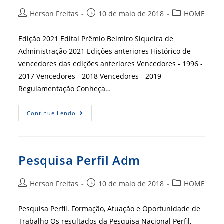
Autor
Post
Categoria
Herson Freitas
10 de maio de 2018
HOME
do
publicado:
do
post:
post:
Edição 2021 Edital Prêmio Belmiro Siqueira de
Administração 2021 Edições anteriores Histórico de
vencedores das edições anteriores Vencedores - 1996 -
2017 Vencedores - 2018 Vencedores - 2019
Regulamentação Conheça…
Prêmio
Continue Lendo
Belmiro
Siqueira
De
Administração
Pesquisa Perfil Adm
Autor
Post
Categoria
Herson Freitas
10 de maio de 2018
HOME
do
publicado:
do
post:
post:
Pesquisa Perfil. Formação, Atuação e Oportunidade de
Trabalho Os resultados da Pesquisa Nacional Perfil,