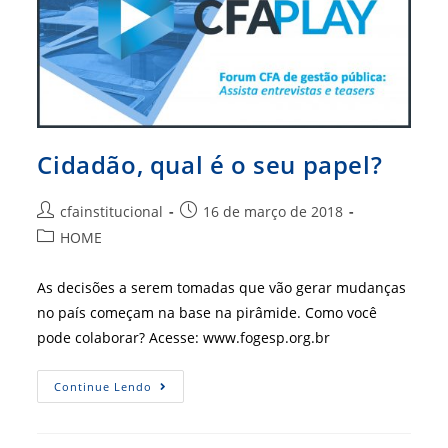
Cidadão, qual é o seu papel?
Autor
Post
cfainstitucional
16 de março de 2018
do
publicado:
Categoria
HOME
post:
do
post:
As decisões a serem tomadas que vão gerar mudanças
no país começam na base na pirâmide. Como você
pode colaborar? Acesse: www.fogesp.org.br
Cidadão,
Continue Lendo
Qual
É
O
Seu