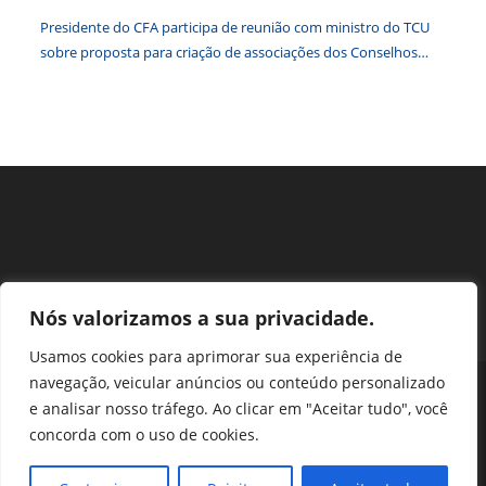
Brasil
Presidente do CFA participa de reunião com ministro do TCU
sobre proposta para criação de associações dos Conselhos
Federais
Nós valorizamos a sua privacidade.
Usamos cookies para aprimorar sua experiência de
navegação, veicular anúncios ou conteúdo personalizado
Perguntas Frequentes
Ouvidoria
Transparência e prestação de contas
e analisar nosso tráfego. Ao clicar em "Aceitar tudo", você
Assessoria de Imprensa
Portal SEI
LGPD
concorda com o uso de cookies.
Protocolo / Peticionamento