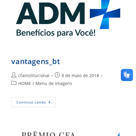
vantagens_bt
Autor
Post
cfainstitucional
8 de maio de 2018
do
publicado:
Categoria
HOME
/
Menu de imagens
post:
do
post:
Vantagens_bt
Continue Lendo