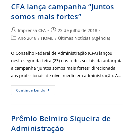
CFA lança campanha “Juntos
somos mais fortes”
Autor
Post
Imprensa CFA
23 de julho de 2018
do
publicado:
Categoria
Ano 2018
/
HOME
/
Últimas Notícias (Agência)
post:
do
post:
O Conselho Federal de Administração (CFA) lançou
nesta segunda-feira (23) nas redes sociais da autarquia
a campanha “Juntos somos mais fortes” direcionada
aos profissionais de nível médio em administração. A…
CFA
Continue Lendo
Lança
Campanha
“Juntos
Somos
Mais
Fortes”
Prêmio Belmiro Siqueira de
Administração