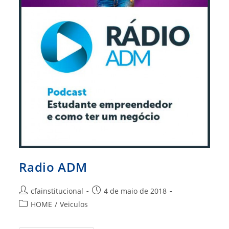
Radio ADM
Autor
Post
cfainstitucional
4 de maio de 2018
do
publicado:
Categoria
HOME
/
Veiculos
post:
do
post: