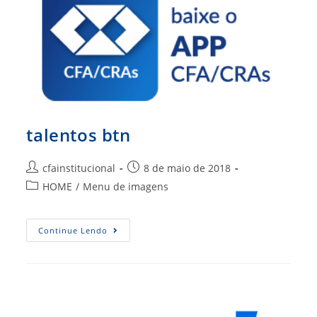
talentos btn
Autor
Post
cfainstitucional
8 de maio de 2018
do
publicado:
Categoria
HOME
/
Menu de imagens
post:
do
post:
Talentos
Continue Lendo
Btn