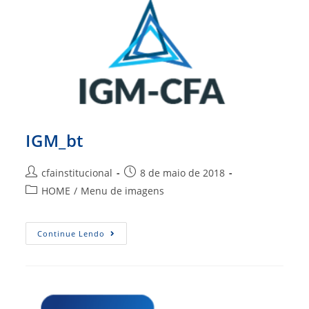
IGM_bt
Autor
Post
cfainstitucional
8 de maio de 2018
do
publicado:
Categoria
HOME
/
Menu de imagens
post:
do
post:
IGM_bt
Continue Lendo