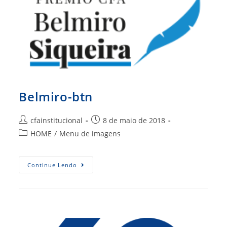
Belmiro-btn
Autor
Post
cfainstitucional
8 de maio de 2018
do
publicado:
Categoria
HOME
/
Menu de imagens
post:
do
post:
Belmiro-
Continue Lendo
Btn