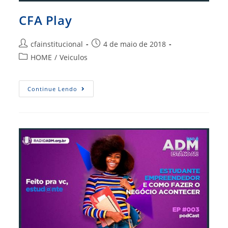
CFA Play
Autor
Post
cfainstitucional
4 de maio de 2018
do
publicado:
Categoria
HOME
/
Veiculos
post:
do
post:
CFA
Continue Lendo
Play