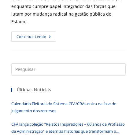
enquanto cumpre papel integrador das forças que
lutam por mudança radical na gestão pública do
Estado…
Vem
Continue Lendo
Aí
O
Fórum
CFA
De
Gestão
Pública
Press
a
tecla
Últimas Notícias
“Esc”
para
Calendário Eleitoral do Sistema CFA/CRAs entra na fase de
fecha
julgamento dos recursos
o
paine
CFA lança coleção “Relatos Inspiradores – 60 anos da Profissão
de
da Administração” e eterniza histórias que transformam o
pesqu