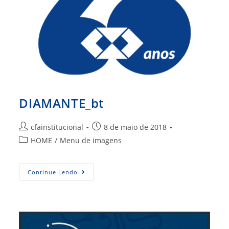
DIAMANTE_bt
Autor
Post
cfainstitucional
8 de maio de 2018
do
publicado:
Categoria
HOME
/
Menu de imagens
post:
do
post:
DIAMANTE_bt
Continue Lendo