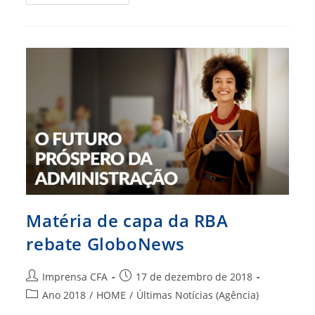
O
Registro
Profissional
Matéria de capa da RBA
rebate GloboNews
Autor
Post
Imprensa CFA
17 de dezembro de 2018
do
publicado:
Categoria
Ano 2018
/
HOME
/
Últimas Notícias (Agência)
post:
do