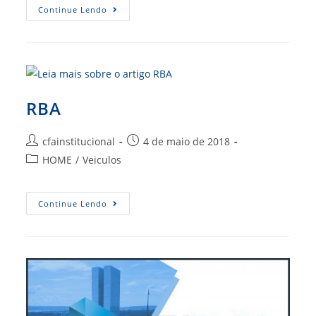
Radio
Continue Lendo
ADM
RBA
Autor
Post
cfainstitucional
4 de maio de 2018
do
publicado:
Categoria
HOME
/
Veiculos
post:
do
post:
RBA
Continue Lendo