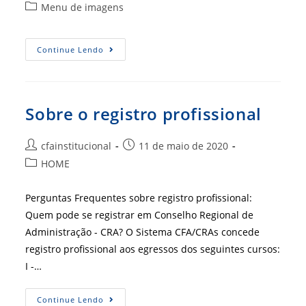
do
publicado:
Categoria
Menu de imagens
post:
do
post:
DEST
Continue Lendo
Acadm
Sobre o registro profissional
Autor
Post
cfainstitucional
11 de maio de 2020
do
publicado:
Categoria
HOME
post:
do
post:
Perguntas Frequentes sobre registro profissional:
Quem pode se registrar em Conselho Regional de
Administração - CRA? O Sistema CFA/CRAs concede
registro profissional aos egressos dos seguintes cursos:
I -…
Sobre
Continue Lendo