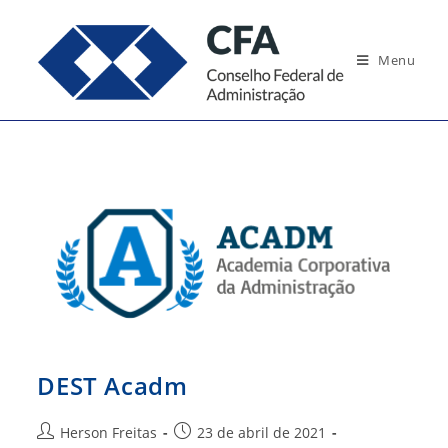
Ir
para
Menu
o
conteúdo
DEST Acadm
Autor
Post
Herson Freitas
23 de abril de 2021