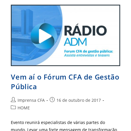
Papel?
Vem aí o Fórum CFA de Gestão
Pública
Autor
Post
Imprensa CFA
16 de outubro de 2017
do
publicado:
Categoria
HOME
post:
do
post:
Evento reunirá especialistas de várias partes do
mundo. Levar uma forte mensagem de transformação