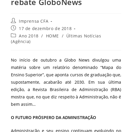
rebate GloboNews
Autor
Imprensa CFA
do
Post
17 de dezembro de 2018
post:
publicado:
Categoria
Ano 2018
/
HOME
/
Últimas Notícias
do
(Agência)
post:
No início de outubro a Globo News divulgou uma
matéria sobre um relatório denominado “Mapa do
Ensino Superior”, que aponta cursos de graduação que,
supostamente, acabarão até 2030. Em sua última
edição, a Revista Brasileira de Administração (RBA)
mostra que, no que diz respeito à Administração, não é
bem assim…
O FUTURO PRÓSPERO DA ADMINISTRAÇÃO
Administração e seu ensino continuam evoluindo no