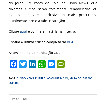
do jornal Em Ponto de Hoje, da Globo News, que
diversos cursos serão totalmente remodelados ou
extintos até 2030 (inclusive os mais procurados
atualmente, como a Administração).
Clique
aqui
e confira a matéria na íntegra.
Confira a última edição completa da
RBA
.
Assessoria de Comunicação CFA
F
T
Li
W
M
Pr
a
w
n
h
e
in
c
itt
k
at
ss
tF
TAGS
:
GLOBO NEWS; FUTURO; ADMINISTRACAO; MAPA DO ENSINO
SUPERIOR
e
er
e
s
e
ri
b
dI
A
n
e
Press
o
n
p
g
n
a