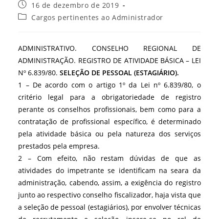
do
Post
16 de dezembro de 2019
post:
publicado:
Categoria
Cargos pertinentes ao Administrador
do
post:
ADMINISTRATIVO. CONSELHO REGIONAL DE
ADMINISTRAÇÃO. REGISTRO DE ATIVIDADE BÁSICA – LEI
Nº 6.839/80.
SELEÇÃO DE PESSOAL (ESTAGIÁRIO).
1 – De acordo com o artigo 1º da Lei nº 6.839/80, o
critério legal para a obrigatoriedade de registro
perante os conselhos profissionais, bem como para a
contratação de profissional específico, é determinado
pela atividade básica ou pela natureza dos serviços
prestados pela empresa.
2 – Com efeito, não restam dúvidas de que as
atividades do impetrante se identificam na seara da
administração, cabendo, assim, a exigência do registro
junto ao respectivo conselho fiscalizador, haja vista que
a seleção de pessoal (estagiários), por envolver técnicas