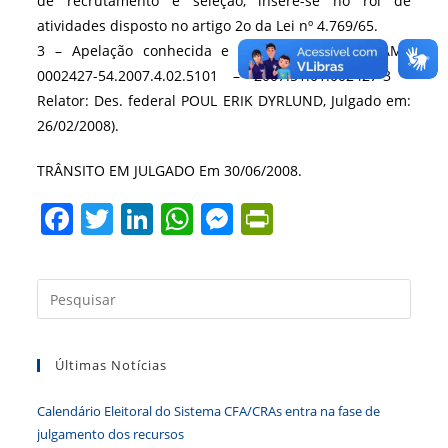
de recrutamento e seleção, insere-se no rol de
atividades disposto no artigo 2o da Lei nº 4.769/65.
3 – Apelação conhecida e desprovida.(TRF2 – AMS
0002427-54.2007.4.02.5101 – 2007.51.01.002427-3 -
Relator: Des. federal POUL ERIK DYRLUND, Julgado em:
26/02/2008).
TRÂNSITO EM JULGADO Em 30/06/2008.
F
T
Li
W
M
Pr
a
w
n
h
e
in
c
itt
k
at
ss
tF
Press
e
er
e
s
e
ri
a
b
dI
A
n
e
tecla
Últimas Notícias
“Esc”
o
n
p
g
n
para
o
p
er
dl
Calendário Eleitoral do Sistema CFA/CRAs entra na fase de
fecha
k
y
julgamento dos recursos
o