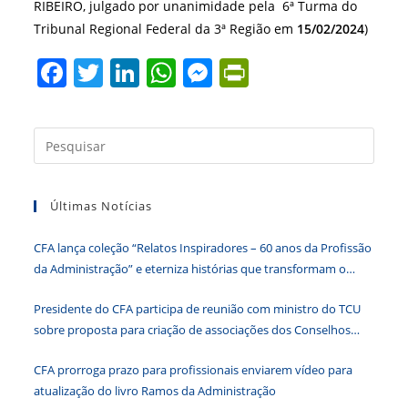
RIBEIRO, julgado por unanimidade pela 6ª Turma do
Tribunal Regional Federal da 3ª Região em
15/02/2024
)
F
T
Li
W
M
Pr
a
w
n
h
e
in
c
itt
k
at
ss
tF
Press
e
er
e
s
e
ri
a
b
dI
A
n
e
tecla
Últimas Notícias
“Esc”
o
n
p
g
n
para
o
p
er
dl
CFA lança coleção “Relatos Inspiradores – 60 anos da Profissão
fecha
k
y
da Administração” e eterniza histórias que transformam o
o
Brasil
paine
Presidente do CFA participa de reunião com ministro do TCU
de
sobre proposta para criação de associações dos Conselhos
pesqu
Federais
CFA prorroga prazo para profissionais enviarem vídeo para
atualização do livro Ramos da Administração