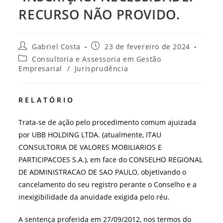
RECURSO NÃO PROVIDO.
Autor
Post
Gabriel Costa
23 de fevereiro de 2024
do
publicado:
Categoria
Consultoria e Assessoria em Gestão
post:
do
Empresarial
/
Jurisprudência
post:
R E L A T Ó R I O
Trata-se de ação pelo procedimento comum ajuizada
por UBB HOLDING LTDA. (atualmente, ITAU
CONSULTORIA DE VALORES MOBILIARIOS E
PARTICIPACOES S.A.), em face do CONSELHO REGIONAL
DE ADMINISTRACAO DE SAO PAULO, objetivando o
cancelamento do seu registro perante o Conselho e a
inexigibilidade da anuidade exigida pelo réu.
A sentença proferida em 27/09/2012, nos termos do