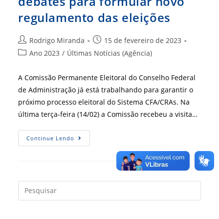
debates para formular novo
regulamento das eleições
Autor
Post
Rodrigo Miranda
15 de fevereiro de 2023
do
publicado:
Categoria
Ano 2023
/
Últimas Notícias (Agência)
post:
do
post:
A Comissão Permanente Eleitoral do Conselho Federal
de Administração já está trabalhando para garantir o
próximo processo eleitoral do Sistema CFA/CRAs. Na
última terça-feira (14/02) a Comissão recebeu a visita…
Comissão
Continue Lendo
Eleitoral
Inicia
Debates
Para
Formular
Novo
Regulamento
Press
Das
a
Eleições
tecla