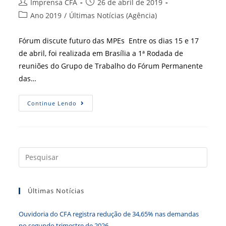
Autor
Post
Imprensa CFA
26 de abril de 2019
do
publicado:
Categoria
Ano 2019
/
Últimas Notícias (Agência)
post:
do
post:
Fórum discute futuro das MPEs Entre os dias 15 e 17
de abril, foi realizada em Brasília a 1ª Rodada de
reuniões do Grupo de Trabalho do Fórum Permanente
das…
Fórum
Continue Lendo
Discute
Futuro
Das
MPEs
Press
a
tecla
Últimas Notícias
“Esc”
para
Ouvidoria do CFA registra redução de 34,65% nas demandas
fecha
no segundo trimestre de 2026