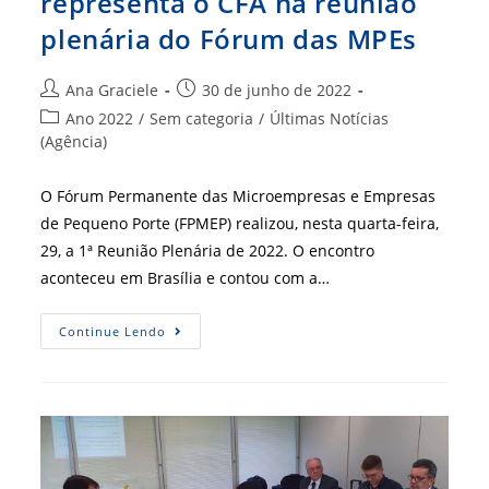
representa o CFA na reunião
plenária do Fórum das MPEs
Autor
Post
Ana Graciele
30 de junho de 2022
do
publicado:
Categoria
Ano 2022
/
Sem categoria
/
Últimas Notícias
post:
do
(Agência)
post:
O Fórum Permanente das Microempresas e Empresas
de Pequeno Porte (FPMEP) realizou, nesta quarta-feira,
29, a 1ª Reunião Plenária de 2022. O encontro
aconteceu em Brasília e contou com a…
Adm.
Continue Lendo
Mauro
Leônidas
Representa
O
CFA
Na
Reunião
Plenária
Do
Fórum