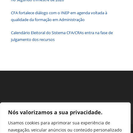
o
paine
CFA fortalece diálogo com o INEP em agenda voltada à
de
qualidade da formação em Administração
pesqu
Calendário Eleitoral do Sistema CFA/CRAs entra na fase de
julgamento dos recursos
Nós valorizamos a sua privacidade.
Usamos cookies para aprimorar sua experiência de
navegação, veicular anúncios ou conteúdo personalizado
Perguntas Frequentes
Ouvidoria