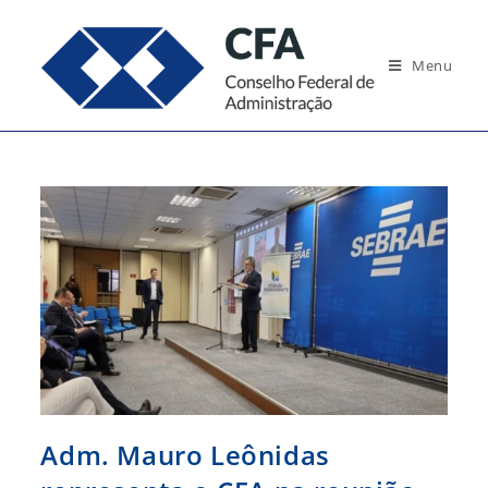
Ir
para
Menu
o
conteúdo
Adm. Mauro Leônidas