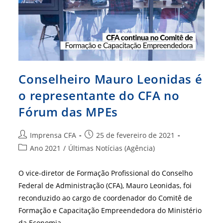
Conselheiro Mauro Leonidas é
o representante do CFA no
Fórum das MPEs
Autor
Post
Imprensa CFA
25 de fevereiro de 2021
do
publicado:
Categoria
Ano 2021
/
Últimas Notícias (Agência)
post:
do
post:
O vice-diretor de Formação Profissional do Conselho
Federal de Administração (CFA), Mauro Leonidas, foi
reconduzido ao cargo de coordenador do Comitê de
Formação e Capacitação Empreendedora do Ministério
da Economia.…