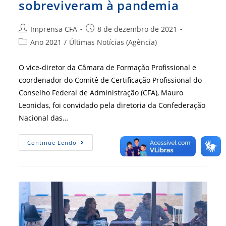
sobreviveram à pandemia
Autor
Post
Imprensa CFA
8 de dezembro de 2021
do
publicado:
Categoria
Ano 2021
/
Últimas Notícias (Agência)
post:
do
post:
O vice-diretor da Câmara de Formação Profissional e
coordenador do Comitê de Certificação Profissional do
Conselho Federal de Administração (CFA), Mauro
Leonidas, foi convidado pela diretoria da Confederação
Nacional das…
Mauro
Continue Lendo
Leonidas
Destacou
O
Perfil
Das
MPEs
Que
Sobreviveram
À
Pandemia