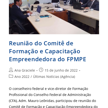
Das
MPEs
Reunião do Comitê de
Formação e Capacitação
Empreendedora do FPMPE
Autor
Post
Ana Graciele
15 de junho de 2022
do
publicado:
Categoria
Ano 2022
/
Últimas Notícias (Agência)
post:
do
post:
O conselheiro federal e vice-diretor de Formação
Profissional do Conselho Federal de Administração
(CFA), Adm. Mauro Leônidas, participou de reunião do
Comitê de Formação e Capacitação Empreendedora do