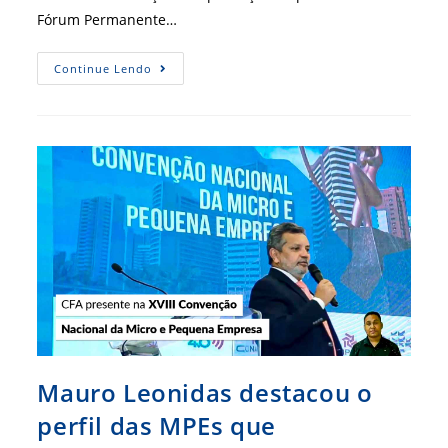
Fórum Permanente…
Reunião
Continue Lendo
Do
Comitê
De
Formação
E
Capacitação
Empreendedora
Do
FPMPE
Mauro Leonidas destacou o
perfil das MPEs que