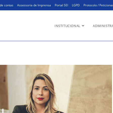
de contas
Assessoria de Imprensa
Portal SEI
LGPD
Protocolo / Peticion
INSTITUCIONAL
ADMINISTR
HH)