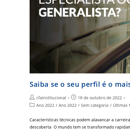
Saiba se o seu perfil é o ma
Autor
Post
cfainstitucional
18 de outubro de 2022
do
publicado:
Categoria
Ano 2022
/
Ano 2022
/
Sem categoria
/
Últimas 
post:
do
post:
Características técnicas podem alavancar a carre
descoberta O mundo tem se transformado rapidame