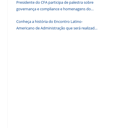
Presidente do CFA participa de palestra sobre
de
governança e compliance e homenagens do
pesquisa.
CRA-DF
Conheça a história do Encontro Latino-
Americano de Administração que será realizado
em Brasília em 2026