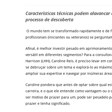
post:
do
post:
Características técnicas podem alavancar 
processo de descoberta
O mundo tem se transformado rapidamente e de fo
profissionais (iniciantes ou veteranos) se pergunta
Afinal, é melhor investir pesado em aprimoramento,
versátil em diferentes segmentos? Para a consult
Harrison (LHH), Caroline Reis, é preciso levar em c
se debruçar sobre um tema e explorá-lo ao máximo
ampliar sua expertise e navegar por inúmeras área
Caroline pondera que antes de optar sobre qual esti
carreira, e o que ele entende como vantagem ou o 
ser motivo de prazer para um, pode ser pesadelo pa
prazer e tenha significado.