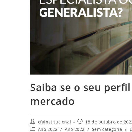
Saiba se o seu perfi
mercado
Autor
Post
cfainstitucional
18 de outubro de 202
do
publicado:
Categoria
Ano 2022
/
Ano 2022
/
Sem categoria
/
Ú