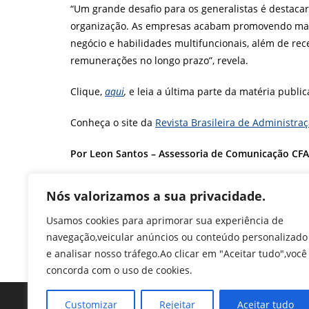
“Um grande desafio para os generalistas é destacar 
organização. As empresas acabam promovendo mais 
negócio e habilidades multifuncionais, além de 
remunerações no longo prazo”, revela.
Clique,
aqui
,
e leia a última parte da matéria publi
Conheça o site da
Revista Brasileira de Administraç
Por Leon Santos – Assessoria de Comunicação CFA
F
T
Li
W
M
Pr
Nós valorizamos a sua privacidade.
a
w
n
h
e
in
Usamos cookies para aprimorar sua experiência de
c
itt
k
at
ss
tF
TAGS
:
CAROLINE REIS
,
ESPECIALISTA OU GENERALISTA?
,
LEE HETC
navegação,veicular anúncios ou conteúdo personalizado
ZARINHA MARTINS
e
er
e
s
e
ri
e analisar nosso tráfego.Ao clicar em "Aceitar tudo",você
b
dI
A
n
e
concorda com o uso de cookies.
o
n
p
g
n
Customizar
Rejeitar
Aceitar tudo