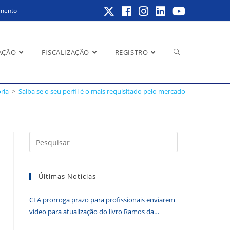
amento
Alternar
AÇÃO
FISCALIZAÇÃO
REGISTRO
do
ria
>
Saiba se o seu perfil é o mais requisitado pelo mercado
pesquisa
Pressione
a
do
tecla
Últimas Notícias
“Esc”
para
CFA prorroga prazo para profissionais enviarem
fechar
site
vídeo para atualização do livro Ramos da
o
Administração
painel