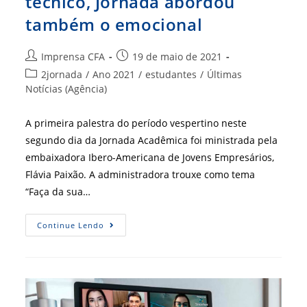
técnico, Jornada abordou
também o emocional
Autor
Post
Imprensa CFA
19 de maio de 2021
do
publicado:
Categoria
2jornada
/
Ano 2021
/
estudantes
/
Últimas
post:
do
Notícias (Agência)
post:
A primeira palestra do período vespertino neste
segundo dia da Jornada Acadêmica foi ministrada pela
embaixadora Ibero-Americana de Jovens Empresários,
Flávia Paixão. A administradora trouxe como tema
“Faça da sua…
Além
Continue Lendo
De
Conhecimento
Técnico,
Jornada
Abordou
Também
O
Emocional