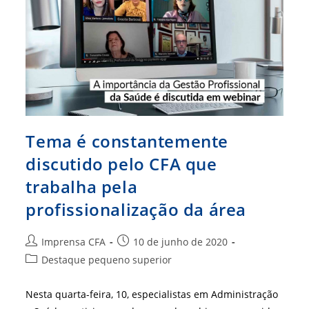
Tema é constantemente
discutido pelo CFA que
trabalha pela
profissionalização da área
Autor
Post
Imprensa CFA
10 de junho de 2020
do
publicado:
Categoria
Destaque pequeno superior
post:
do
post:
Nesta quarta-feira, 10, especialistas em Administração