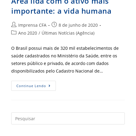
Área lida com o ativo mais
importante: a vida humana
Autor
Post
Imprensa CFA
8 de junho de 2020
do
publicado:
Categoria
Ano 2020
/
Últimas Notícias (Agência)
post:
do
post:
O Brasil possui mais de 320 mil estabelecimentos de
saúde cadastrados no Ministério da Saúde, entre os
setores público e privado, de acordo com dados
disponibilizados pelo Cadastro Nacional de…
Área
Continue Lendo
Lida
Com
O
Ativo
Mais
Importante:
A
Press
Vida
a
Humana
tecla