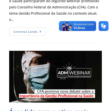
e Saúde participaram do segundo webinar promovido
pelo Conselho Federal de Administração (CFA). Com o
tema Gestão Profissional da Saúde no contexto atual,
o…
Tema
Continue Lendo
É
Constantemente
Discutido
Pelo
CFA
Que
Trabalha
Pela
Profissionalização
Da
Área