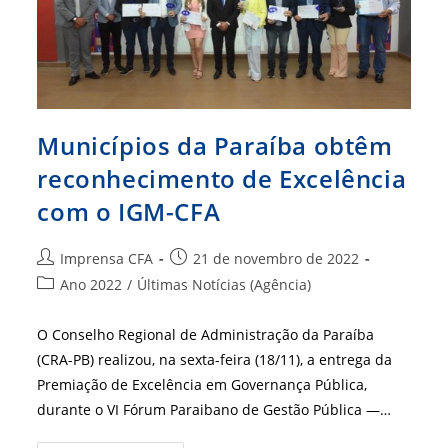
TCE-
PB
Municípios da Paraíba obtêm
reconhecimento de Excelência
com o IGM-CFA
Autor
Post
Imprensa CFA
21 de novembro de 2022
do
publicado:
Categoria
Ano 2022
/
Últimas Notícias (Agência)
post:
do
post:
O Conselho Regional de Administração da Paraíba
(CRA-PB) realizou, na sexta-feira (18/11), a entrega da
Premiação de Excelência em Governança Pública,
durante o VI Fórum Paraibano de Gestão Pública —…