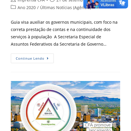
do
publicado:
Categoria
Ano 2020
/
Últimas Notícias (Agência)
post:
do
post:
Guia visa auxiliar os governos municipais, com foco na
correta prestação de contas e na continuidade dos
serviços à população A Secretaria Especial de
Assuntos Federativos da Secretaria de Governo…
Publicação
Continue Lendo
Do
Governo
Federal
Contou
Com
Colaboração
Técnica
Do
CFA