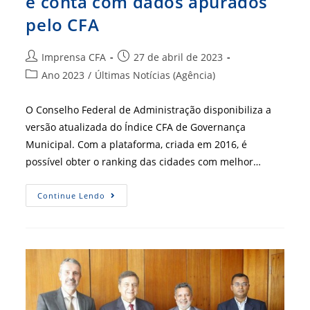
e conta com dados apurados
pelo CFA
Autor
Post
Imprensa CFA
27 de abril de 2023
do
publicado:
Categoria
Ano 2023
/
Últimas Notícias (Agência)
post:
do
post:
O Conselho Federal de Administração disponibiliza a
versão atualizada do Índice CFA de Governança
Municipal. Com a plataforma, criada em 2016, é
possível obter o ranking das cidades com melhor…
Versão
Continue Lendo
2023
Do
IGM
Está
No
Ar
E
Conta
Com
Dados
Apurados