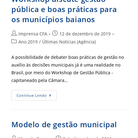
pública e boas práticas para
os municípios baianos
Autor
Post
Imprensa CFA
12 de dezembro de 2019
do
publicado:
Categoria
Ano 2019
/
Últimas Notícias (Agência)
post:
do
post:
A possibilidade de debater boas práticas de gestão no
auxílio às decisões municipais já é uma realidade no
Brasil, por meio do Workshop de Gestão Pública -
capitaneado pela Câmara…
Workshop
Continue Lendo
Discute
Gestão
Pública
E
Boas
Práticas
Modelo de gestão municipal
Para
Os
Municípios