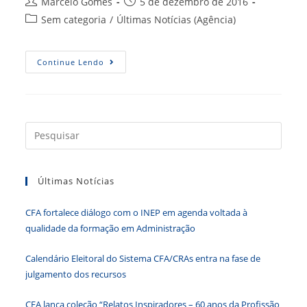
Autor
Baianos
Post
Marcelo Gomes
5 de dezembro de 2016
do
publicado:
Categoria
Sem categoria
/
Últimas Notícias (Agência)
post:
do
post:
Modelo
Continue Lendo
De
Gestão
Municipal
Press
a
tecla
Últimas Notícias
“Esc”
para
CFA fortalece diálogo com o INEP em agenda voltada à
fecha
qualidade da formação em Administração
o
paine
Calendário Eleitoral do Sistema CFA/CRAs entra na fase de
de
julgamento dos recursos
pesqu
CFA lança coleção “Relatos Inspiradores – 60 anos da Profissão