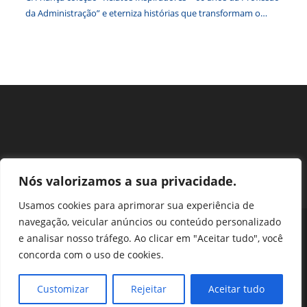
da Administração” e eterniza histórias que transformam o
Brasil
Nós valorizamos a sua privacidade.
Usamos cookies para aprimorar sua experiência de
navegação, veicular anúncios ou conteúdo personalizado
Perguntas Frequentes
Ouvidoria
Transparência e prestação de contas
e analisar nosso tráfego. Ao clicar em "Aceitar tudo", você
Assessoria de Imprensa
Portal SEI
LGPD
concorda com o uso de cookies.
Protocolo / Peticionamento
Setor de Autarquias Sul 1 Bloco L Edificio CFA - Asa Sul, Brasília -
Customizar
Rejeitar
Aceitar tudo
DF, 70070-932 | Telefone: (61) 3218-1800 | cfa@cfa.org.br |
Copyright - 2024 CFA | All Rights Reserved | Powered by CFA