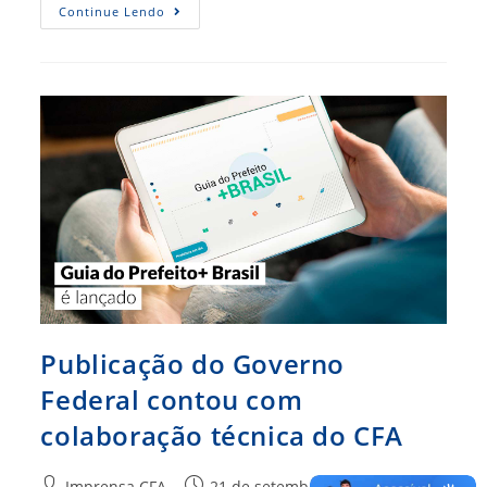
Municípios
Continue Lendo
Da
Paraíba
Obtêm
Reconhecimento
De
Excelência
Com
O
IGM-
CFA
Publicação do Governo
Federal contou com
colaboração técnica do CFA
Autor
Post
Imprensa CFA
21 de setembro de 2020