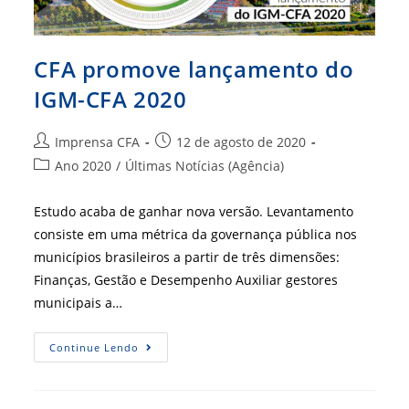
CFA promove lançamento do
IGM-CFA 2020
Autor
Post
Imprensa CFA
12 de agosto de 2020
do
publicado:
Categoria
Ano 2020
/
Últimas Notícias (Agência)
post:
do
post:
Estudo acaba de ganhar nova versão. Levantamento
consiste em uma métrica da governança pública nos
municípios brasileiros a partir de três dimensões:
Finanças, Gestão e Desempenho Auxiliar gestores
municipais a…
CFA
Continue Lendo
Promove
Lançamento
Do
IGM-