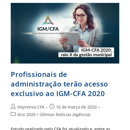
CFA
2020
Profissionais de
administração terão acesso
exclusivo ao IGM-CFA 2020
Autor
Post
Imprensa CFA
16 de março de 2020
do
publicado:
Categoria
Ano 2020
/
Últimas Notícias (Agência)
post:
do
post:
Estudo realizado pelo CFA foi atualizado e, entre as