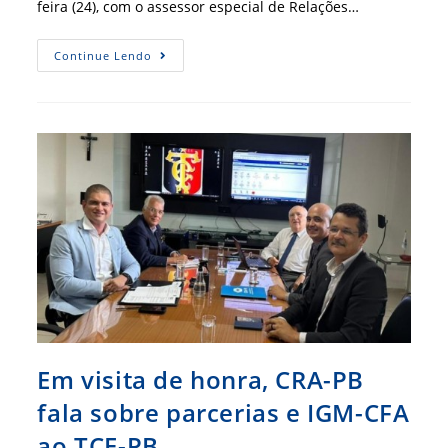
feira (24), com o assessor especial de Relações…
CFA
Continue Lendo
Apresenta
IGM
À
Secretaria
De
Relações
Institucionais
Da
Presidência
Da
República
Em visita de honra, CRA-PB
fala sobre parcerias e IGM-CFA
ao TCE-PB