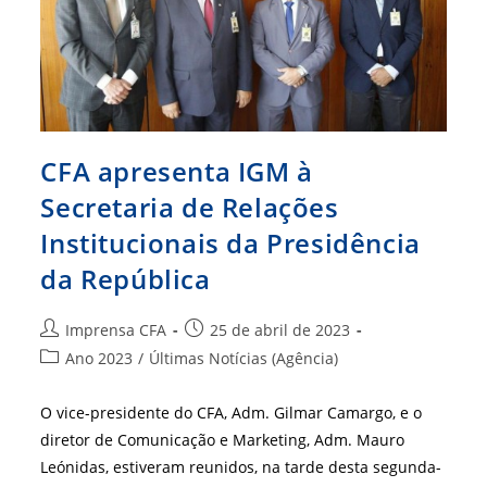
Pelo
CFA
CFA apresenta IGM à
Secretaria de Relações
Institucionais da Presidência
da República
Autor
Post
Imprensa CFA
25 de abril de 2023
do
publicado:
Categoria
Ano 2023
/
Últimas Notícias (Agência)
post:
do
post:
O vice-presidente do CFA, Adm. Gilmar Camargo, e o
diretor de Comunicação e Marketing, Adm. Mauro
Leónidas, estiveram reunidos, na tarde desta segunda-