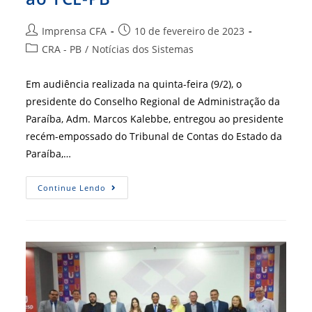
Autor
Post
Imprensa CFA
10 de fevereiro de 2023
do
publicado:
Categoria
CRA - PB
/
Notícias dos Sistemas
post:
do
post:
Em audiência realizada na quinta-feira (9/2), o
presidente do Conselho Regional de Administração da
Paraíba, Adm. Marcos Kalebbe, entregou ao presidente
recém-empossado do Tribunal de Contas do Estado da
Paraíba,…
Em
Continue Lendo
Visita
De
Honra,
CRA-
PB
Fala
Sobre
Parcerias
E
IGM-
CFA
Ao