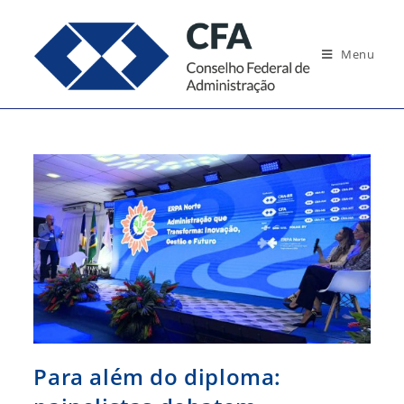
Ir
para
Menu
o
conteúdo
Para além do diploma: