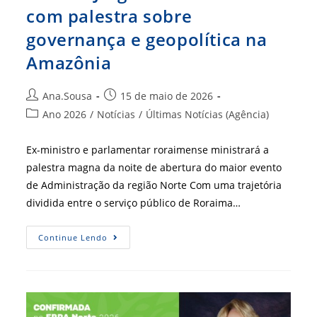
com palestra sobre
governança e geopolítica na
Amazônia
Autor
Post
Ana.Sousa
15 de maio de 2026
do
publicado:
Categoria
Ano 2026
/
Notícias
/
Últimas Notícias (Agência)
post:
do
post:
Ex-ministro e parlamentar roraimense ministrará a
palestra magna da noite de abertura do maior evento
de Administração da região Norte Com uma trajetória
dividida entre o serviço público de Roraima…
Marcos
Continue Lendo
Jorge
Abre
ERPA
Norte
Com
Palestra
Sobre
Governança