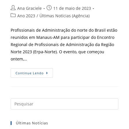
Autor
Post
Ana Graciele
11 de maio de 2023
do
publicado:
Categoria
Ano 2023
/
Últimas Notícias (Agência)
post:
do
post:
Profissionais de Administração do norte do Brasil estão
reunidos em Manaus-AM para participar do Encontro
Regional de Profissionais de Administração da Região
Norte 2023 (Erpa-Norte). O evento, que começou
ontem,…
Manaus
Continue Lendo
Recebe
Encontro
Regional
De
Profissionais
De
Administração
Press
Da
a
Região
Norte
tecla
Últimas Notícias
“Esc”