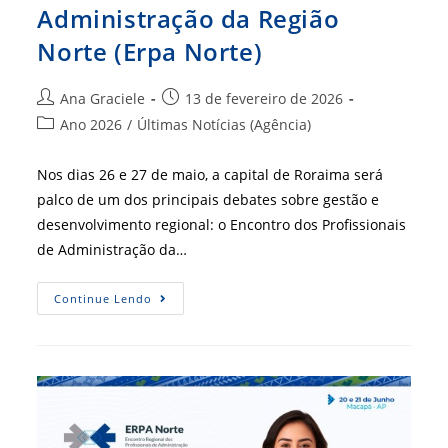
Administração da Região
Norte (Erpa Norte)
Autor
Post
Ana Graciele
13 de fevereiro de 2026
do
publicado:
Categoria
Ano 2026
/
Últimas Notícias (Agência)
post:
do
post:
Nos dias 26 e 27 de maio, a capital de Roraima será
palco de um dos principais debates sobre gestão e
desenvolvimento regional: o Encontro dos Profissionais
de Administração da…
Boa
Continue Lendo
Vista
Receberá
O
Encontro
Dos
Profissionais
De
Administração
Da
Região