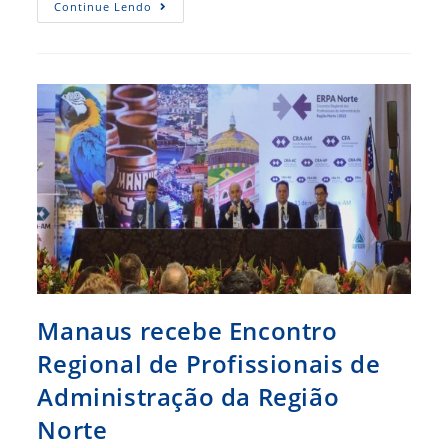
Macapá
Continue Lendo
Recebe
O
ERPA
Norte
Nos
Dias
20
E
21
De
Junho
Manaus recebe Encontro
Regional de Profissionais de
Administração da Região
Norte