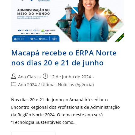
Norte
(Erpa
Norte)
Macapá recebe o ERPA Norte
nos dias 20 e 21 de junho
Autor
Post
Ana Clara
12 de junho de 2024
do
publicado:
Categoria
Ano 2024
/
Últimas Notícias (Agência)
post:
do
post:
Nos dias 20 e 21 de junho, o Amapá irá sediar o
Encontro Regional dos Profissionais de Administração
da Região Norte 2024. O tema deste ano será
“Tecnologia Sustentáveis como…