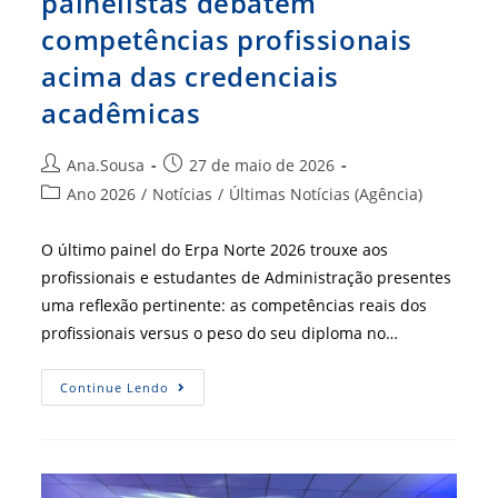
painelistas debatem
competências profissionais
acima das credenciais
acadêmicas
Autor
Post
Ana.Sousa
27 de maio de 2026
do
publicado:
Categoria
Ano 2026
/
Notícias
/
Últimas Notícias (Agência)
post:
do
post:
O último painel do Erpa Norte 2026 trouxe aos
profissionais e estudantes de Administração presentes
uma reflexão pertinente: as competências reais dos
profissionais versus o peso do seu diploma no…
Para
Continue Lendo
Além
Do
Diploma:
Painelistas
Debatem
Competências
Profissionais