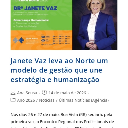
E
Geopolítica
Na
Amazônia
Janete Vaz leva ao Norte um
modelo de gestão que une
estratégia e humanização
Autor
Post
Ana.Sousa
14 de maio de 2026
do
publicado:
Categoria
Ano 2026
/
Notícias
/
Últimas Notícias (Agência)
post:
do
post:
Nos dias 26 e 27 de maio, Boa Vista (RR) sediará, pela
primeira vez, o Encontro Regional dos Profissionais de