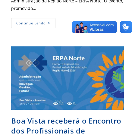
Administração da Região Norte – ERPA Norte. O evento,
promovido…
Janete
Continue Lendo
Vaz
Leva
Ao
Norte
Um
Modelo
De
Gestão
Que
Une
Estratégia
E
Humanização
Boa Vista receberá o Encontro
dos Profissionais de