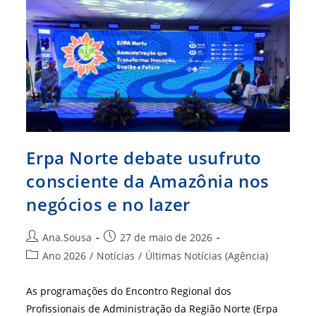
Acima
Das
Credenciais
Acadêmicas
Erpa Norte debate usufruto
consciente da Amazônia nos
negócios e no lazer
Autor
Post
Ana.Sousa
27 de maio de 2026
do
publicado:
Categoria
Ano 2026
/
Notícias
/
Últimas Notícias (Agência)
post:
do
post:
As programações do Encontro Regional dos
Profissionais de Administração da Região Norte (Erpa