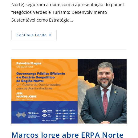
Norte) seguiram à noite com a apresentação do painel
“Negócios Verdes e Turismo: Desenvolvimento
Sustentável como Estratégia…
Erpa
Continue Lendo
Norte
Debate
Usufruto
Consciente
Da
Amazônia
Nos
Negócios
E
No
Lazer
Marcos Jorge abre ERPA Norte