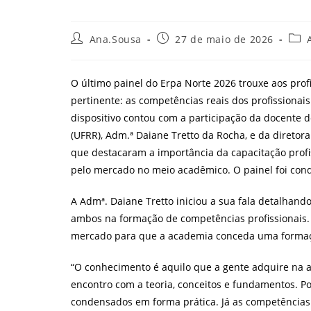
Autor
Post
Cate
Ana.Sousa
27 de maio de 2026
do
publicado:
do
post:
post
O último painel do Erpa Norte 2026 trouxe aos pro
pertinente: as competências reais dos profissiona
dispositivo contou com a participação da docente 
(UFRR), Adm.ª Daiane Tretto da Rocha, e da direto
que destacaram a importância da capacitação profi
pelo mercado no meio acadêmico. O painel foi con
A Admª. Daiane Tretto iniciou a sua fala detalhand
ambos na formação de competências profissionais.
mercado para que a academia conceda uma formaç
“O conhecimento é aquilo que a gente adquire na a
encontro com a teoria, conceitos e fundamentos. P
condensados em forma prática. Já as competências