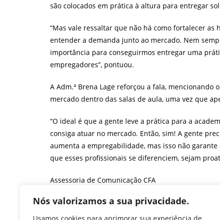
são colocados em prática à altura para entregar sol
“Mas vale ressaltar que não há como fortalecer as
entender a demanda junto ao mercado. Nem sempr
importância para conseguirmos entregar uma prát
empregadores”, pontuou.
A Adm.ª Brena Lage reforçou a fala, mencionando o
mercado dentro das salas de aula, uma vez que ape
“O ideal é que a gente leve a prática para a acade
consiga atuar no mercado. Então, sim! A gente preci
aumenta a empregabilidade, mas isso não garante
que esses profissionais se diferenciem, sejam proati
Assessoria de Comunicação CFA
F
T
Li
W
M
Pr
Nós valorizamos a sua privacidade.
a
w
n
h
e
in
Usamos cookies para aprimorar sua experiência de