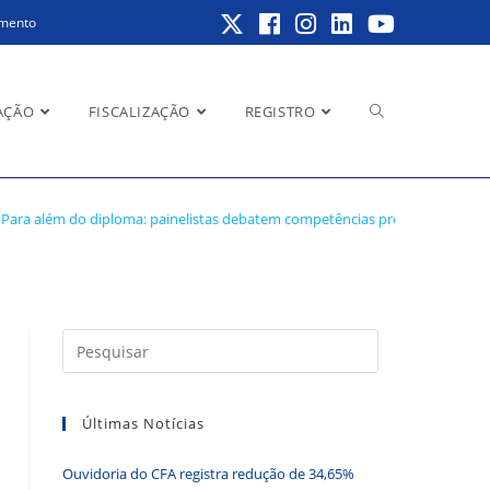
amento
Alternar
AÇÃO
FISCALIZAÇÃO
REGISTRO
cias profissionais
Para além do diploma: painelistas debatem competências profissionais aci
pesquisa
do
Pressione
a
tecla
Últimas Notícias
“Esc”
site
para
Ouvidoria do CFA registra redução de 34,65%
fechar