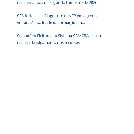
nas demandas no segundo trimestre de 2026
o
painel
CFA fortalece diálogo com o INEP em agenda
de
voltada à qualidade da formação em
pesquisa.
Administração
Calendário Eleitoral do Sistema CFA/CRAs entra
na fase de julgamento dos recursos