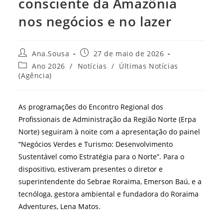
consciente da Amazônia
nos negócios e no lazer
Autor
Post
Ana.Sousa
27 de maio de 2026
do
publicado:
Categoria
Ano 2026
/
Notícias
/
Últimas Notícias
post:
do
(Agência)
post:
As programações do Encontro Regional dos
Profissionais de Administração da Região Norte (Erpa
Norte) seguiram à noite com a apresentação do painel
“Negócios Verdes e Turismo: Desenvolvimento
Sustentável como Estratégia para o Norte”. Para o
dispositivo, estiveram presentes o diretor e
superintendente do Sebrae Roraima, Emerson Baú, e a
tecnóloga, gestora ambiental e fundadora do Roraima
Adventures, Lena Matos.