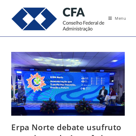
Ir
para
Menu
o
conteúdo
Erpa Norte debate usufruto