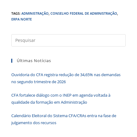
a
w
n
h
e
in
c
itt
k
at
ss
tF
TAGS
:
ADMINISTRAÇÃO
,
CONSELHO FEDERAL DE ADMINISTRAÇÃO
,
ERPA NORTE
e
er
e
s
e
ri
b
dI
A
n
e
Press
o
n
p
g
n
a
o
p
er
dl
tecla
k
y
Últimas Notícias
“Esc”
para
Ouvidoria do CFA registra redução de 34,65% nas demandas
fecha
no segundo trimestre de 2026
o
paine
CFA fortalece diálogo com o INEP em agenda voltada à
de
qualidade da formação em Administração
pesqu
Calendário Eleitoral do Sistema CFA/CRAs entra na fase de
julgamento dos recursos