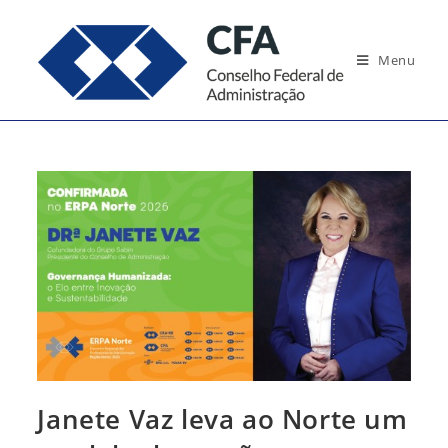
Ir
para
Menu
o
conteúdo
Janete Vaz leva ao Norte um