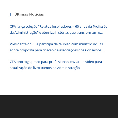
a
o
p
er
dl
tecla
k
y
Últimas Notícias
“Esc”
para
CFA lança coleção “Relatos Inspiradores – 60 anos da Profissão
fecha
da Administração” e eterniza histórias que transformam o
o
Brasil
paine
Presidente do CFA participa de reunião com ministro do TCU
de
sobre proposta para criação de associações dos Conselhos
pesqu
Federais
CFA prorroga prazo para profissionais enviarem vídeo para
atualização do livro Ramos da Administração