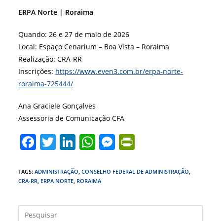
ERPA Norte | Roraima
Quando: 26 e 27 de maio de 2026
Local: Espaço Cenarium – Boa Vista – Roraima
Realização: CRA-RR
Inscrições:
https://www.even3.com.br/erpa-norte-
roraima-725444/
Ana Graciele Gonçalves
Assessoria de Comunicação CFA
F
T
Li
W
M
Pr
a
w
n
h
e
in
c
itt
k
at
ss
tF
TAGS
:
ADMINISTRAÇÃO
,
CONSELHO FEDERAL DE ADMINISTRAÇÃO
,
CRA-RR
,
ERPA NORTE
,
RORAIMA
e
er
e
s
e
ri
b
dI
A
n
e
Press
o
n
p
g
n