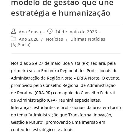
modelo de gestão que une
estratégia e humanização
Autor
Post
Ana.Sousa
14 de maio de 2026
do
publicado:
Categoria
Ano 2026
/
Notícias
/
Últimas Notícias
post:
do
(Agência)
post:
Nos dias 26 e 27 de maio, Boa Vista (RR) sediará, pela
primeira vez, o Encontro Regional dos Profissionais de
Administração da Região Norte – ERPA Norte. O evento,
promovido pelo Conselho Regional de Administração
de Roraima (CRA-RR) com apoio do Conselho Federal
de Administração (CFA), reunirá especialistas,
lideranças, estudantes e profissionais da área em torno
do tema “Administração que Transforma: Inovação,
Gestão e Futuro”, promovendo uma imersão em
conteúdos estratégicos e atuais.