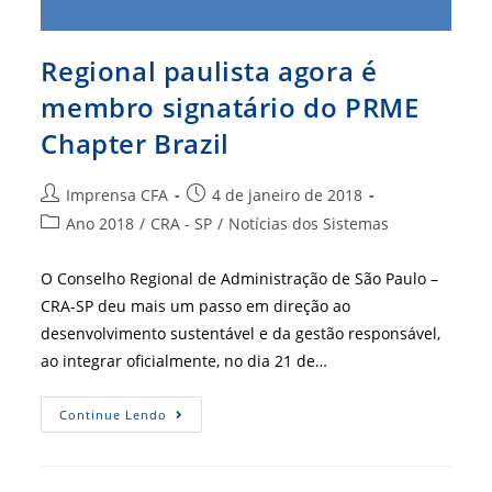
Regional paulista agora é
membro signatário do PRME
Chapter Brazil
Autor
Post
Imprensa CFA
4 de janeiro de 2018
do
publicado:
Categoria
Ano 2018
/
CRA - SP
/
Notícias dos Sistemas
post:
do
post:
O Conselho Regional de Administração de São Paulo –
CRA-SP deu mais um passo em direção ao
desenvolvimento sustentável e da gestão responsável,
ao integrar oficialmente, no dia 21 de…
Regional
Continue Lendo
Paulista
Agora
É
Membro
Signatário