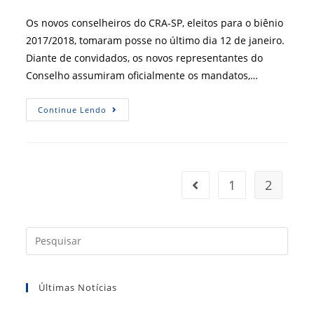
do
post:
Os novos conselheiros do CRA-SP, eleitos para o biênio
2017/2018, tomaram posse no último dia 12 de janeiro.
Diante de convidados, os novos representantes do
Conselho assumiram oficialmente os mandatos,…
[
Continue Lendo
CRA-
SP
]
Nova
Diretoria
Do
CRA-
1
2
Ir para a página anterior
SP
Toma
Posse
Press
a
tecla
Últimas Notícias
“Esc”
para