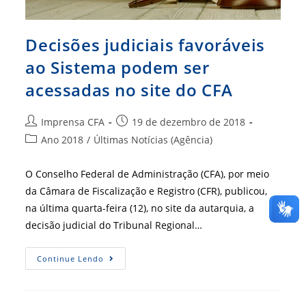
Decisões judiciais favoráveis
ao Sistema podem ser
acessadas no site do CFA
Autor
Post
Imprensa CFA
19 de dezembro de 2018
do
publicado:
Categoria
Ano 2018
/
Últimas Notícias (Agência)
post:
do
post:
O Conselho Federal de Administração (CFA), por meio
da Câmara de Fiscalização e Registro (CFR), publicou,
na última quarta-feira (12), no site da autarquia, a
decisão judicial do Tribunal Regional…
Decisões
Continue Lendo
Judiciais
Favoráveis
Ao
Sistema