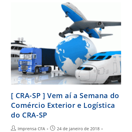
Podem
Ser
Acessadas
No
Site
Do
CFA
[ CRA-SP ] Vem aí a Semana do
Comércio Exterior e Logística
do CRA-SP
Autor
Post
Imprensa CFA
24 de janeiro de 2018