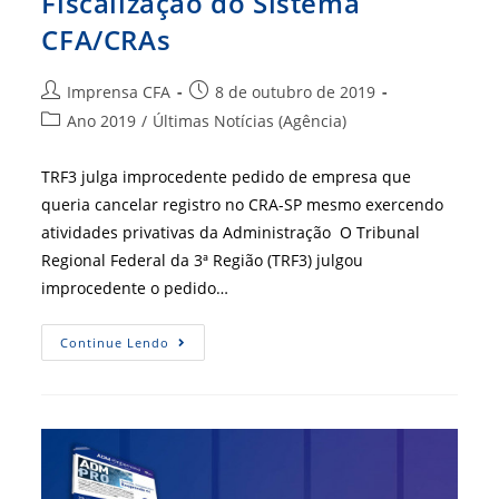
Fiscalização do Sistema
CFA/CRAs
Autor
Post
Imprensa CFA
8 de outubro de 2019
do
publicado:
Categoria
Ano 2019
/
Últimas Notícias (Agência)
post:
do
post:
TRF3 julga improcedente pedido de empresa que
queria cancelar registro no CRA-SP mesmo exercendo
atividades privativas da Administração O Tribunal
Regional Federal da 3ª Região (TRF3) julgou
improcedente o pedido…
Mais
Continue Lendo
Uma
Vitória
Para
A
Fiscalização
Do
Sistema
CFA/CRAs