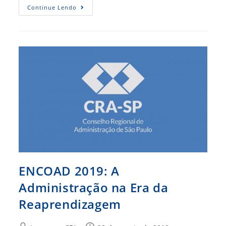
CRA-
Continue Lendo
SP
Aposta
Em
Novo
Produto
De
Comunicação
ENCOAD 2019: A
Administração na Era da
Reaprendizagem