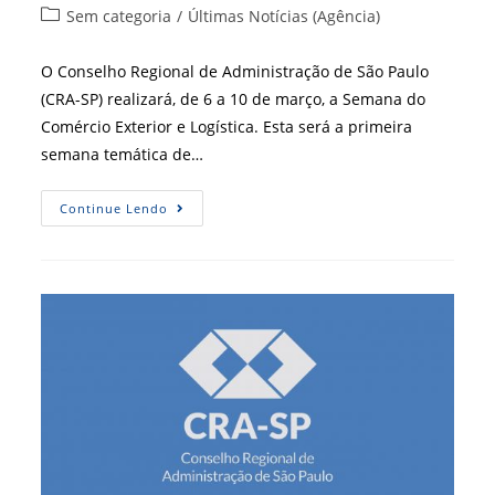
do
publicado:
Categoria
Sem categoria
/
Últimas Notícias (Agência)
post:
do
post:
O Conselho Regional de Administração de São Paulo
(CRA-SP) realizará, de 6 a 10 de março, a Semana do
Comércio Exterior e Logística. Esta será a primeira
semana temática de…
[
Continue Lendo
CRA-
SP
]
Vem
Aí
A
Semana
Do
Comércio
Exterior
E
Logística
Do
CRA-
SP