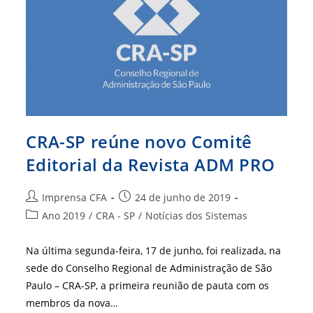
CRA-SP reúne novo Comitê
Editorial da Revista ADM PRO
Autor
Post
Imprensa CFA
24 de junho de 2019
do
publicado:
Categoria
Ano 2019
/
CRA - SP
/
Notícias dos Sistemas
post:
do
post:
Na última segunda-feira, 17 de junho, foi realizada, na
sede do Conselho Regional de Administração de São
Paulo – CRA-SP, a primeira reunião de pauta com os
membros da nova…