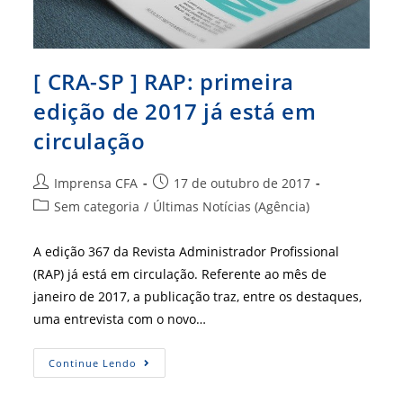
[ CRA-SP ] RAP: primeira
edição de 2017 já está em
circulação
Autor
Post
Imprensa CFA
17 de outubro de 2017
do
publicado:
Categoria
Sem categoria
/
Últimas Notícias (Agência)
post:
do
post:
A edição 367 da Revista Administrador Profissional
(RAP) já está em circulação. Referente ao mês de
janeiro de 2017, a publicação traz, entre os destaques,
uma entrevista com o novo…
[
Continue Lendo
CRA-
SP
]