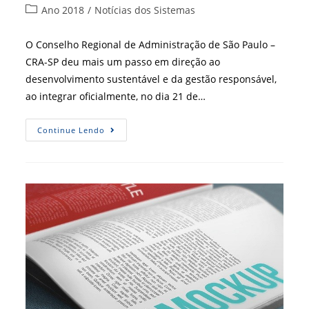
do
publicado:
Categoria
Ano 2018
/
Notícias dos Sistemas
post:
do
post:
O Conselho Regional de Administração de São Paulo –
CRA-SP deu mais um passo em direção ao
desenvolvimento sustentável e da gestão responsável,
ao integrar oficialmente, no dia 21 de…
[CRA-
Continue Lendo
SP]
Regional
Paulista
Agora
É
Membro
Signatário
Do
PRME
Chapter
Brazil