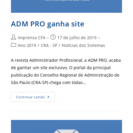
ADM PRO ganha site
Autor
Post
Imprensa CFA
17 de julho de 2019
do
publicado:
Categoria
Ano 2019
/
CRA - SP
/
Notícias dos Sistemas
post:
do
post:
A revista Administrador Profissional, a ADM PRO, acaba
de ganhar um site exclusivo. O portal da principal
publicação do Conselho Regional de Administração de
São Paulo (CRA-SP) chega com todas…
ADM
Continue Lendo
PRO
Ganha
Site