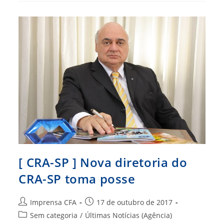
RAP:
Primeira
Edição
De
2017
Já
Está
Em
Circulação
[ CRA-SP ] Nova diretoria do
CRA-SP toma posse
Autor
Post
Imprensa CFA
17 de outubro de 2017
do
publicado:
Categoria
Sem categoria
/
Últimas Notícias (Agência)
post: