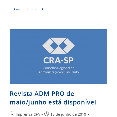
CRA-
Continue Lendo
SP
Reúne
Novo
Comitê
Editorial
Da
Revista
ADM
PRO
Revista ADM PRO de
maio/junho está disponível
Autor
Post
Imprensa CFA
13 de junho de 2019