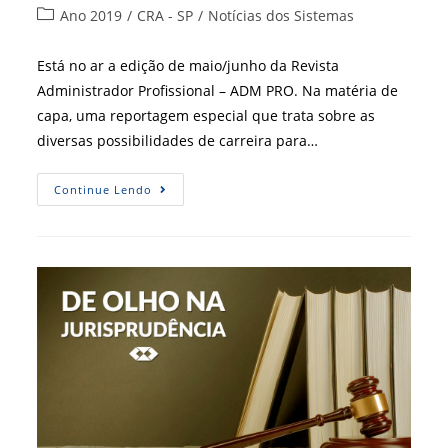
do
publicado:
Categoria
Ano 2019
/
CRA - SP
/
Notícias dos Sistemas
post:
do
post:
Está no ar a edição de maio/junho da Revista
Administrador Profissional – ADM PRO. Na matéria de
capa, uma reportagem especial que trata sobre as
diversas possibilidades de carreira para…
Revista
Continue Lendo
ADM
PRO
De
Maio/junho
Está
Disponível