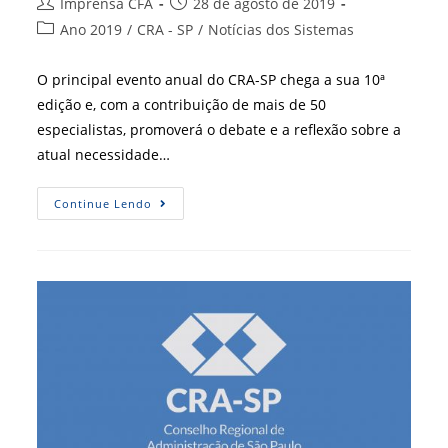
Autor
Post
Imprensa CFA
28 de agosto de 2019
do
publicado:
Categoria
Ano 2019
/
CRA - SP
/
Notícias dos Sistemas
post:
do
post:
O principal evento anual do CRA-SP chega a sua 10ª
edição e, com a contribuição de mais de 50
especialistas, promoverá o debate e a reflexão sobre a
atual necessidade…
ENCOAD
Continue Lendo
2019:
A
Administração
Na
Era
Da
Reaprendizagem