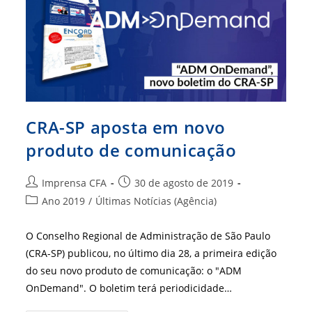
CRA-SP aposta em novo
produto de comunicação
Autor
Post
Imprensa CFA
30 de agosto de 2019
do
publicado:
Categoria
Ano 2019
/
Últimas Notícias (Agência)
post:
do
post:
O Conselho Regional de Administração de São Paulo
(CRA-SP) publicou, no último dia 28, a primeira edição
do seu novo produto de comunicação: o "ADM
OnDemand". O boletim terá periodicidade…