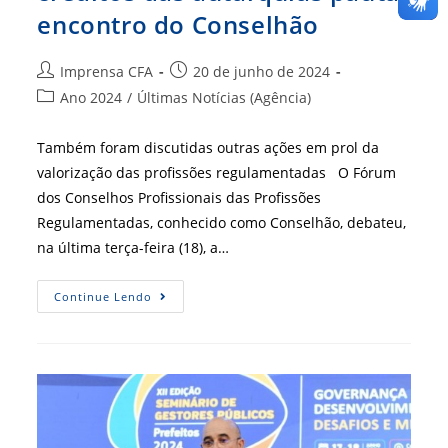
encontro do Conselhão
Autor
Post
Imprensa CFA
20 de junho de 2024
do
publicado:
Categoria
Ano 2024
/
Últimas Notícias (Agência)
post:
do
post:
Também foram discutidas outras ações em prol da
valorização das profissões regulamentadas O Fórum
dos Conselhos Profissionais das Profissões
Regulamentadas, conhecido como Conselhão, debateu,
na última terça-feira (18), a…
Uso
Continue Lendo
Da
Selic
Na
Atualização
De
Créditos
Das
Autarquias
Pauta
Encontro