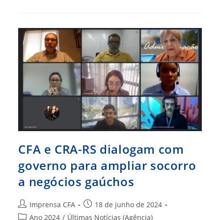
Adotar
Os
‘vídeos
Curtos’
Do
TikTok
E
Instagram
No
Marketing
Digital?
CFA e CRA-RS dialogam com
governo para ampliar socorro
a negócios gaúchos
Autor
Post
Imprensa CFA
18 de junho de 2024
do
publicado:
Categoria
Ano 2024
/
Últimas Notícias (Agência)