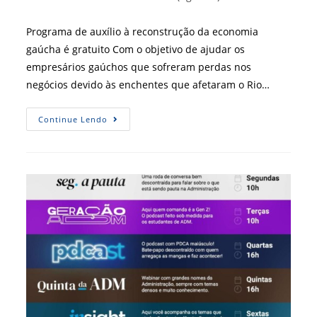
post:
do
post:
Programa de auxílio à reconstrução da economia
gaúcha é gratuito Com o objetivo de ajudar os
empresários gaúchos que sofreram perdas nos
negócios devido às enchentes que afetaram o Rio…
CFA
Continue Lendo
E
CRA-
RS
Dialogam
Com
Governo
Para
Ampliar
Socorro
A
Negócios
Gaúchos