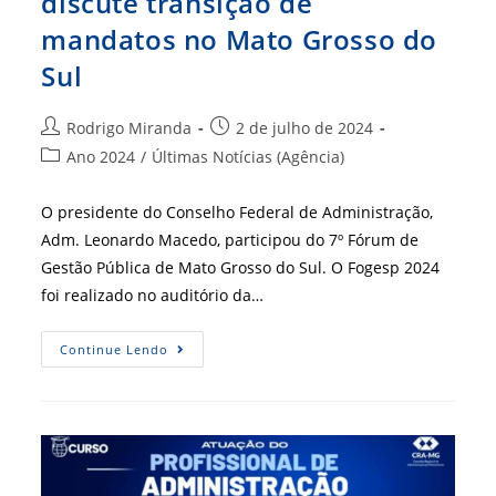
discute transição de
mandatos no Mato Grosso do
Sul
Autor
Post
Rodrigo Miranda
2 de julho de 2024
do
publicado:
Categoria
Ano 2024
/
Últimas Notícias (Agência)
post:
do
post:
O presidente do Conselho Federal de Administração,
Adm. Leonardo Macedo, participou do 7º Fórum de
Gestão Pública de Mato Grosso do Sul. O Fogesp 2024
foi realizado no auditório da…
Fórum
Continue Lendo
De
Gestão
Pública
Discute
Transição
De
Mandatos
No
Mato