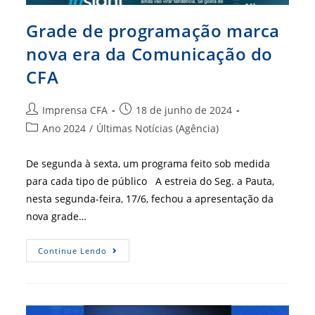
Grade de programação marca
nova era da Comunicação do
CFA
Autor
Post
Imprensa CFA
18 de junho de 2024
do
publicado:
Categoria
Ano 2024
/
Últimas Notícias (Agência)
post:
do
post:
De segunda à sexta, um programa feito sob medida
para cada tipo de público A estreia do Seg. a Pauta,
nesta segunda-feira, 17/6, fechou a apresentação da
nova grade…
Grade
Continue Lendo
De
Programação
Marca
Nova
Era
Da