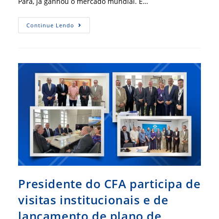
Pará, já ganhou o mercado mundial. E…
“Vinho
Continue Lendo
De
Açaí”
Agrada
Paladar
E
Revela
Potencial
Da
Bioeconomia
Presidente do CFA participa de
visitas institucionais e de
lançamento de plano de