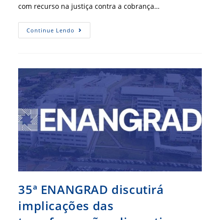
com recurso na justiça contra a cobrança…
Empresa
Continue Lendo
Que
Alegava
Ser
De
Holding
Familiar
Perde
Recurso
Contra
Fiscalização
De
CRA
35ª ENANGRAD discutirá
implicações das