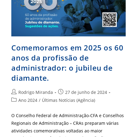
Capacitação
No
CRA-
MA
Comemoramos em 2025 os 60
anos da profissão de
administrador: o jubileu de
diamante.
Autor
Post
Rodrigo Miranda
27 de junho de 2024
do
publicado:
Categoria
Ano 2024
/
Últimas Notícias (Agência)
post:
do
post:
O Conselho Federal de Administração-CFA e Conselhos
Regionais de Administração – CRAs preparam várias
atividades comemorativas voltadas ao maior