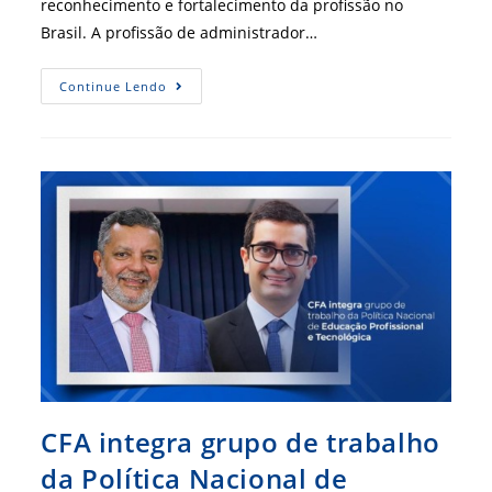
reconhecimento e fortalecimento da profissão no
Brasil. A profissão de administrador…
Comemoramos
Continue Lendo
Em
2025
Os
60
Anos
Da
Profissão
De
Administrador:
O
Jubileu
De
Diamante.
CFA integra grupo de trabalho
da Política Nacional de