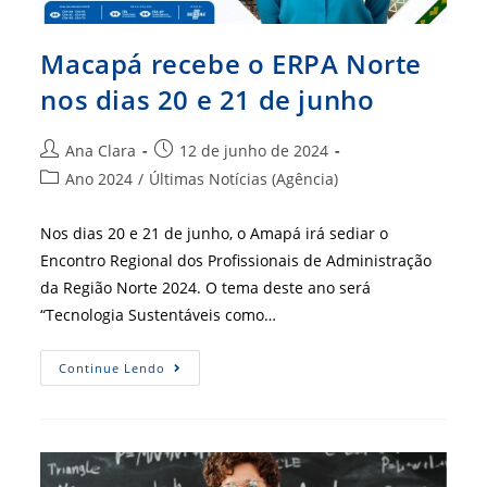
Macapá recebe o ERPA Norte
nos dias 20 e 21 de junho
Autor
Post
Ana Clara
12 de junho de 2024
do
publicado:
Categoria
Ano 2024
/
Últimas Notícias (Agência)
post:
do
post:
Nos dias 20 e 21 de junho, o Amapá irá sediar o
Encontro Regional dos Profissionais de Administração
da Região Norte 2024. O tema deste ano será
“Tecnologia Sustentáveis como…
Macapá
Continue Lendo
Recebe
O
ERPA
Norte
Nos
Dias
20