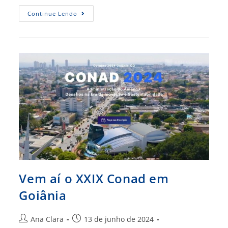
CFA
Continue Lendo
Visita
TCU
E
Formaliza
Convite
Ao
Ministro
Vital
Do
Rêgo
Para
Fogesp
Vem aí o XXIX Conad em
Goiânia
Autor
Post
Ana Clara
13 de junho de 2024