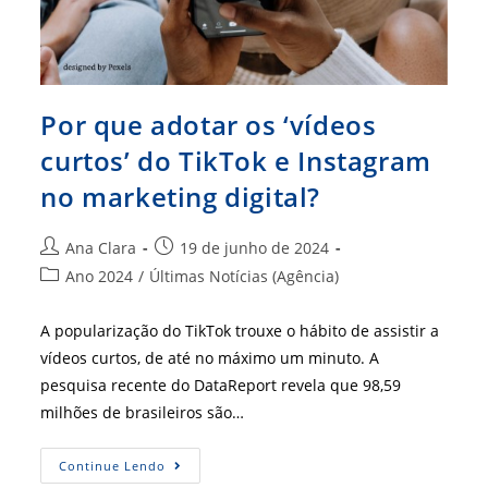
Por que adotar os ‘vídeos
curtos’ do TikTok e Instagram
no marketing digital?
Autor
Post
Ana Clara
19 de junho de 2024
do
publicado:
Categoria
Ano 2024
/
Últimas Notícias (Agência)
post:
do
post:
A popularização do TikTok trouxe o hábito de assistir a
vídeos curtos, de até no máximo um minuto. A
pesquisa recente do DataReport revela que 98,59
milhões de brasileiros são…
Por
Continue Lendo
Que