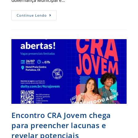
Governança Municipal e…
Presidente
Continue Lendo
Do
CFA
Palestra
No
Seminário
Prefeitos
2024
Encontro CRA Jovem chega
para preencher lacunas e
revelar potenciais