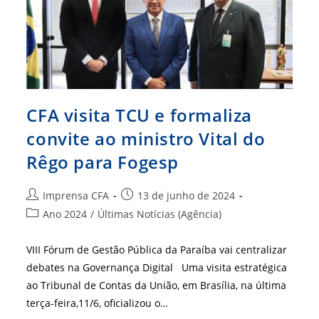
CFA visita TCU e formaliza
convite ao ministro Vital do
Rêgo para Fogesp
Autor
Post
Imprensa CFA
13 de junho de 2024
do
publicado:
Categoria
Ano 2024
/
Últimas Notícias (Agência)
post:
do
post:
VIII Fórum de Gestão Pública da Paraíba vai centralizar
debates na Governança Digital Uma visita estratégica
ao Tribunal de Contas da União, em Brasília, na última
terça-feira,11/6, oficializou o…