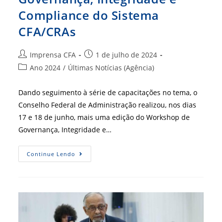
Compliance do Sistema
CFA/CRAs
Autor
Post
Imprensa CFA
1 de julho de 2024
do
publicado:
Categoria
Ano 2024
/
Últimas Notícias (Agência)
post:
do
post:
Dando seguimento à série de capacitações no tema, o
Conselho Federal de Administração realizou, nos dias
17 e 18 de junho, mais uma edição do Workshop de
Governança, Integridade e…
Piauí
Continue Lendo
Recebe
Workshop
De
Governança,
Integridade
E
Compliance
Do
Sistema