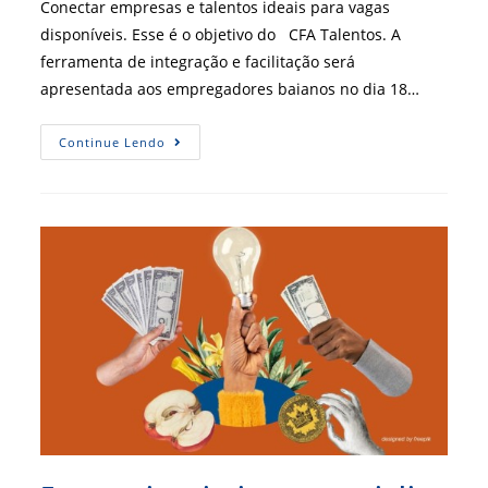
Conectar empresas e talentos ideais para vagas
disponíveis. Esse é o objetivo do CFA Talentos. A
ferramenta de integração e facilitação será
apresentada aos empregadores baianos no dia 18…
CRA-
Continue Lendo
BA
Promove
Evento
Online
Para
Apresentar
Os
Benefícios
Do
CFA
Talentos
Para
Empresas