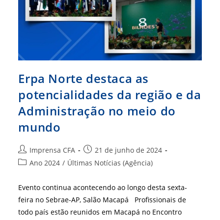
Erpa Norte destaca as
potencialidades da região e da
Administração no meio do
mundo
Autor
Post
Imprensa CFA
21 de junho de 2024
do
publicado:
Categoria
Ano 2024
/
Últimas Notícias (Agência)
post:
do
post:
Evento continua acontecendo ao longo desta sexta-
feira no Sebrae-AP, Salão Macapá Profissionais de
todo país estão reunidos em Macapá no Encontro