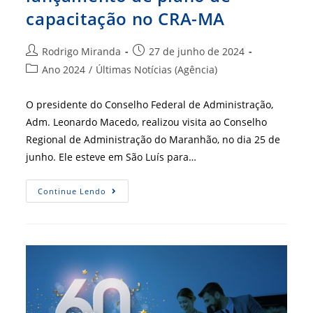
capacitação no CRA-MA
Autor
Post
Rodrigo Miranda
27 de junho de 2024
do
publicado:
Categoria
Ano 2024
/
Últimas Notícias (Agência)
post:
do
post:
O presidente do Conselho Federal de Administração,
Adm. Leonardo Macedo, realizou visita ao Conselho
Regional de Administração do Maranhão, no dia 25 de
junho. Ele esteve em São Luís para…
Presidente
Continue Lendo
Do
CFA
Participa
De
Visitas
Institucionais
E
De
Lançamento
De
Plano
De