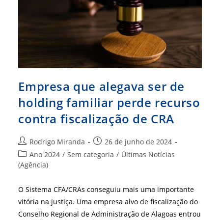
E
Tecnológica
Empresa que alegava ser de
holding familiar perde recurso
contra fiscalização de CRA
Autor
Post
Rodrigo Miranda
26 de junho de 2024
do
publicado:
Categoria
Ano 2024
/
Sem categoria
/
Últimas Notícias
post:
do
(Agência)
post:
O Sistema CFA/CRAs conseguiu mais uma importante
vitória na justiça. Uma empresa alvo de fiscalização do
Conselho Regional de Administração de Alagoas entrou