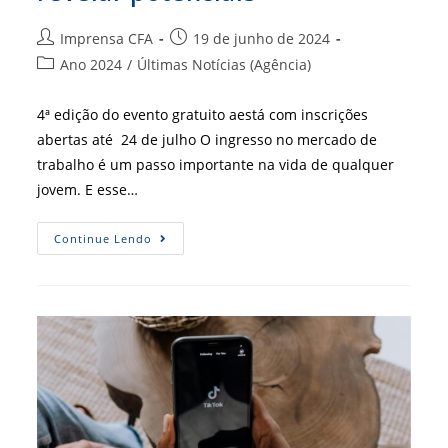
Autor
Post
Imprensa CFA
19 de junho de 2024
do
publicado:
Categoria
Ano 2024
/
Últimas Notícias (Agência)
post:
do
post:
4ª edição do evento gratuito aestá com inscrições
abertas até 24 de julho O ingresso no mercado de
trabalho é um passo importante na vida de qualquer
jovem. E esse…
Encontro
Continue Lendo
CRA
Jovem
Chega
Para
Preencher
Lacunas
E
Revelar
Potenciais