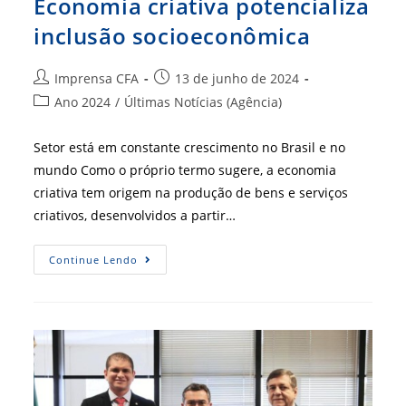
Economia criativa potencializa
inclusão socioeconômica
Autor
Post
Imprensa CFA
13 de junho de 2024
do
publicado:
Categoria
Ano 2024
/
Últimas Notícias (Agência)
post:
do
post:
Setor está em constante crescimento no Brasil e no
mundo Como o próprio termo sugere, a economia
criativa tem origem na produção de bens e serviços
criativos, desenvolvidos a partir…
Economia
Continue Lendo
Criativa
Potencializa
Inclusão
Socioeconômica