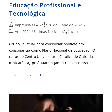
Educação Profissional e
Tecnológica
Autor
Post
Imprensa CFA
26 de junho de 2024
do
publicado:
Categoria
Ano 2024
/
Últimas Notícias (Agência)
post:
do
post:
Grupo vai atuar para consolidar políticas em
consonância com o Plano Nacional de Educação O
reitor do Centro Universitário Católica de Quixadá
(UniCatólica), prof. Marcos James Chaves Bessa, e…
CFA
Continue Lendo
Integra
Grupo
De
Trabalho
Da
Política
Nacional
De
Educação
Profissional