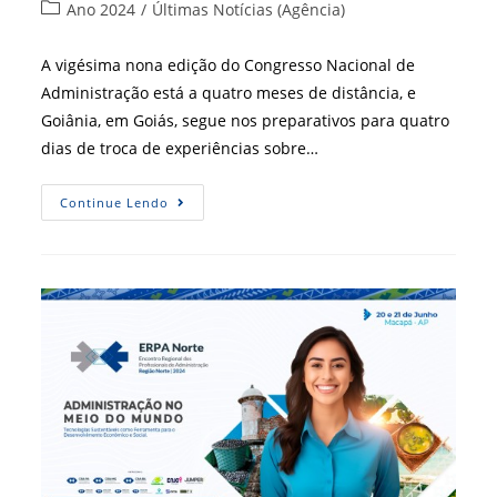
do
publicado:
Categoria
Ano 2024
/
Últimas Notícias (Agência)
post:
do
post:
A vigésima nona edição do Congresso Nacional de
Administração está a quatro meses de distância, e
Goiânia, em Goiás, segue nos preparativos para quatro
dias de troca de experiências sobre…
Vem
Continue Lendo
Aí
O
XXIX
Conad
Em
Goiânia