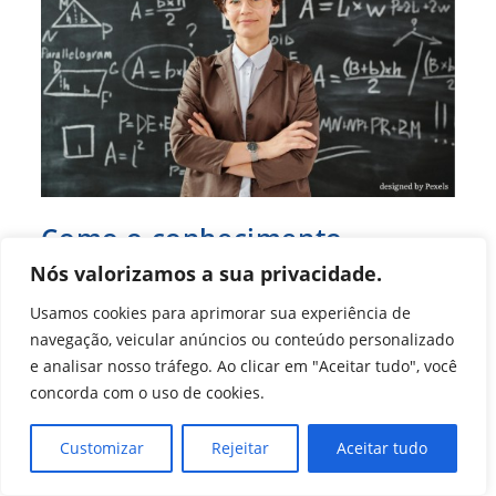
E
21
De
Junho
Como o conhecimento
analítico e emocional afeta o
Nós valorizamos a sua privacidade.
mercado?
Usamos cookies para aprimorar sua experiência de
navegação, veicular anúncios ou conteúdo personalizado
Autor
Post
Ana Clara
11 de junho de 2024
e analisar nosso tráfego. Ao clicar em "Aceitar tudo", você
do
publicado:
Categoria
Ano 2024
/
Últimas Notícias (Agência)
concorda com o uso de cookies.
post:
do
post:
As chamadas soft skills continuam em alta, as
Customizar
Rejeitar
Aceitar tudo
habilidades comportamentais são importantes pela