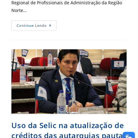
Regional de Profissionais de Administração da Região
Norte…
Erpa
Continue Lendo
Norte
Destaca
As
Potencialidades
Da
Região
E
Da
Administração
No
Meio
Do
Mundo
Uso da Selic na atualização de
créditos das autarquias pauta