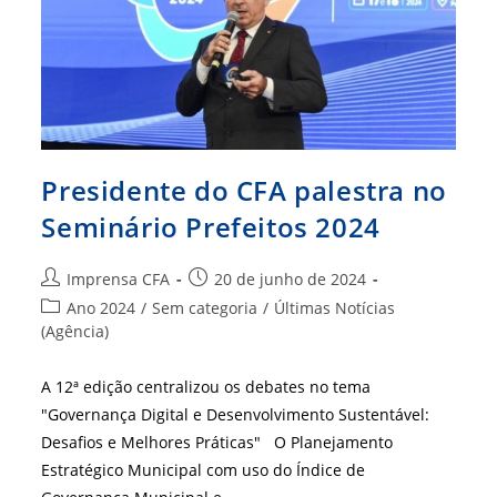
Do
Conselhão
Presidente do CFA palestra no
Seminário Prefeitos 2024
Autor
Post
Imprensa CFA
20 de junho de 2024
do
publicado:
Categoria
Ano 2024
/
Sem categoria
/
Últimas Notícias
post:
do
(Agência)
post:
A 12ª edição centralizou os debates no tema
"Governança Digital e Desenvolvimento Sustentável:
Desafios e Melhores Práticas" O Planejamento
Estratégico Municipal com uso do Índice de