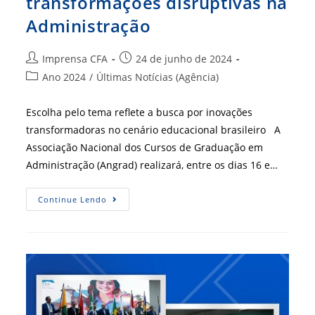
transformações disruptivas na
Administração
Autor
Post
Imprensa CFA
24 de junho de 2024
do
publicado:
Categoria
Ano 2024
/
Últimas Notícias (Agência)
post:
do
post:
Escolha pelo tema reflete a busca por inovações
transformadoras no cenário educacional brasileiro A
Associação Nacional dos Cursos de Graduação em
Administração (Angrad) realizará, entre os dias 16 e…
35ª
Continue Lendo
ENANGRAD
Discutirá
Implicações
Das
Transformações
Disruptivas
Na
Administração