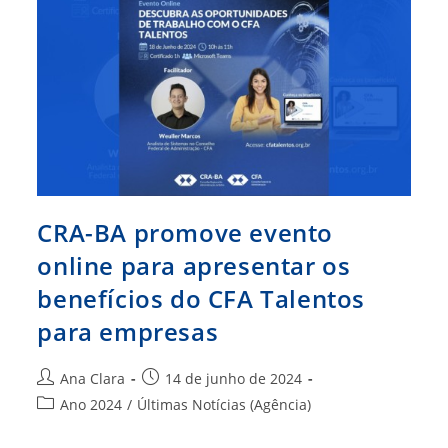
Comunicação
Do
CFA
CRA-BA promove evento
online para apresentar os
benefícios do CFA Talentos
para empresas
Autor
Post
Ana Clara
14 de junho de 2024
do
publicado:
Categoria
Ano 2024
/
Últimas Notícias (Agência)
post:
do
post: