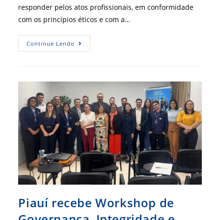
responder pelos atos profissionais, em conformidade
com os princípios éticos e com a…
CRA-
Continue Lendo
MG
Realiza
Curso
De
Responsabilidade
Técnica
Para
Profissionais
De
Administração
Piauí recebe Workshop de
Governança, Integridade e