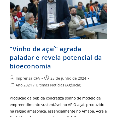
CFA/CRAs
“Vinho de açaí” agrada
paladar e revela potencial da
bioeconomia
Autor
Post
Imprensa CFA
28 de junho de 2024
do
publicado:
Categoria
Ano 2024
/
Últimas Notícias (Agência)
post:
do
post:
Produção da bebida concretiza sonho de modelo de
empreendimento sustentável no AP O açaí, produzido
na região amazônica, essencialmente no Amapá, Acre e