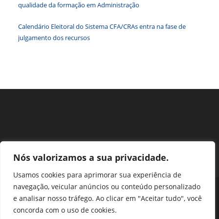
qualidade da formação em Administração
pesqu
Calendário Eleitoral do Sistema CFA/CRAs entra na fase de
julgamento dos recursos
Nós valorizamos a sua privacidade.
Usamos cookies para aprimorar sua experiência de
navegação, veicular anúncios ou conteúdo personalizado
Perguntas Frequentes
Ouvidoria
Transparência e prestação de contas
e analisar nosso tráfego. Ao clicar em "Aceitar tudo", você
Assessoria de Imprensa
Portal SEI
LGPD
concorda com o uso de cookies.
Protocolo / Peticionamento