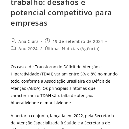
trabalho: desafios e
potencial competitivo para
empresas
Autor
Post
Ana Clara
19 de setembro de 2024
do
publicado:
Categoria
Ano 2024
/
Últimas Notícias (Agência)
post:
do
post:
Os casos de Transtorno do Déficit de Atenção e
Hiperatividade (TDAH) variam entre 5% e 8% no mundo
todo, conforme a Associação Brasileira do Déficit de
Atenção (ABDA). Os principais sintomas que
caracterizam o TDAH são: falta de atenção,
hiperatividade e impulsividade.
A portaria conjunta, lançada em 2022, pela Secretaria
de Atenção Especializada à Saúde e a Secretaria de