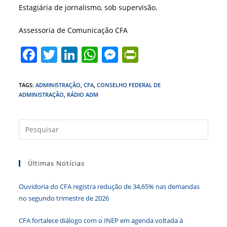
Estagiária de jornalismo, sob supervisão.
Assessoria de Comunicação CFA
F
T
Li
W
M
Pr
a
w
n
h
e
in
c
itt
k
at
ss
tF
TAGS
:
ADMINISTRAÇÃO
,
CFA
,
CONSELHO FEDERAL DE
ADMINISTRAÇÃO
,
RÁDIO ADM
e
er
e
s
e
ri
b
dI
A
n
e
Press
o
n
p
g
n
a
o
p
er
dl
tecla
k
y
Últimas Notícias
“Esc”
para
Ouvidoria do CFA registra redução de 34,65% nas demandas
fecha
no segundo trimestre de 2026
o
paine
CFA fortalece diálogo com o INEP em agenda voltada à
de