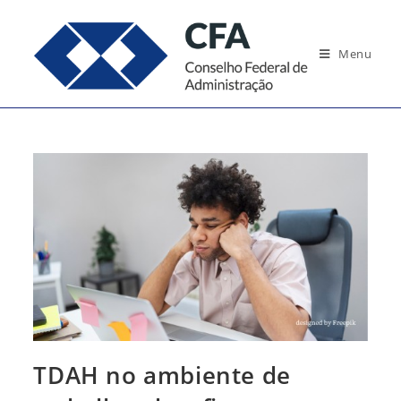
Ir
para
Menu
o
conteúdo
TDAH no ambiente de