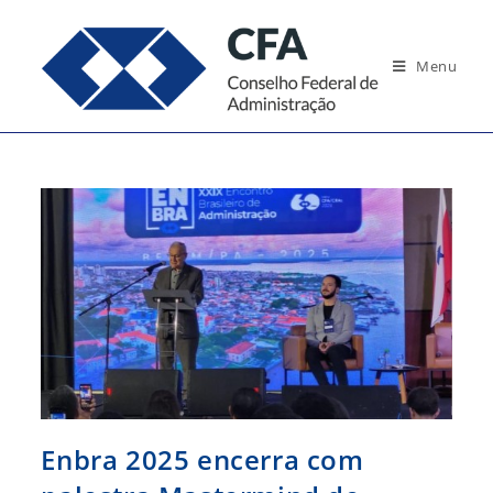
Ir
para
Menu
o
conteúdo
Enbra 2025 encerra com