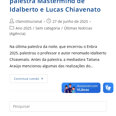
palestra Mastermind de
Idalberto e Lucas Chiavenato
Autor
Post
cfainstitucional
27 de junho de 2025
do
publicado:
Categoria
Ano 2025
/
Sem categoria
/
Últimas Notícias
post:
do
(Agência)
post:
Na última palestra da noite, que encerrou o Enbra
2025, palestrou o professor e autor renomado Idalberto
Chiavenato. Antes da palestra, a mediadora Tatiana
Araújo mencionou algumas das realizações do…
Enbra
Continue Lendo
2025
Encerra
Com
Palestra
Mastermind
De
Idalberto
Press
E
a
Lucas
Chiavenato