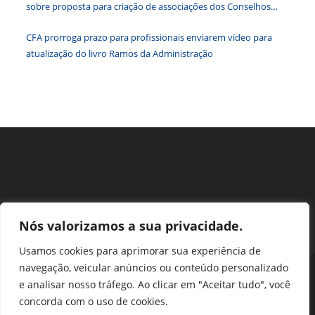
sobre proposta para criação de associações dos Conselhos
pesqu
Federais
CFA prorroga prazo para profissionais enviarem vídeo para
atualização do livro Ramos da Administração
Nós valorizamos a sua privacidade.
Usamos cookies para aprimorar sua experiência de
navegação, veicular anúncios ou conteúdo personalizado
Perguntas Frequentes
Ouvidoria
Transparência e prestação de contas
e analisar nosso tráfego. Ao clicar em "Aceitar tudo", você
Assessoria de Imprensa
Portal SEI
LGPD
concorda com o uso de cookies.
Protocolo / Peticionamento