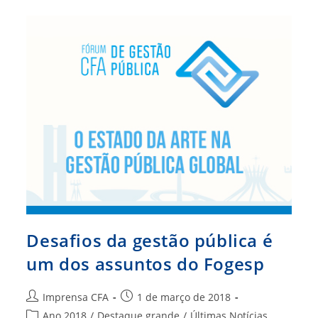
E
Boas
Práticas
Para
Os
Municípios
Baianos
Desafios da gestão pública é
um dos assuntos do Fogesp
Autor
Post
Imprensa CFA
1 de março de 2018
do
publicado:
Categoria
Ano 2018
/
Destaque grande
/
Últimas Notícias