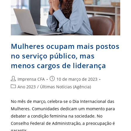
Mulheres ocupam mais postos
no serviço público, mas
menos cargos de liderança
Autor
Post
Imprensa CFA
10 de março de 2023
do
publicado:
Categoria
Ano 2023
/
Últimas Notícias (Agência)
post:
do
post:
No mês de março, celebra-se o Dia Internacional das
Mulheres. Comunidades dedicam um momento para
debater a condição feminina na sociedade. No
Conselho Federal de Administração, a preocupação é
garantir…