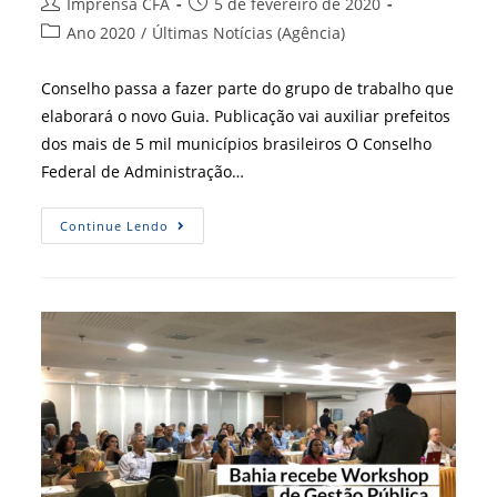
Autor
Post
Imprensa CFA
5 de fevereiro de 2020
do
publicado:
Categoria
Ano 2020
/
Últimas Notícias (Agência)
post:
do
post:
Conselho passa a fazer parte do grupo de trabalho que
elaborará o novo Guia. Publicação vai auxiliar prefeitos
dos mais de 5 mil municípios brasileiros O Conselho
Federal de Administração…
CFA
Continue Lendo
Será
Parceiro
Do
Guia
Do
Prefeito
+
Brasil