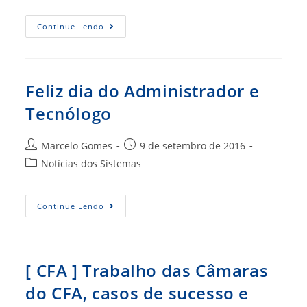
post:
TCU
Continue Lendo
E
TSE
Identificam
200
Mil
Casos
Feliz dia do Administrador e
De
Possíveis
Tecnólogo
Fraudes
Em
Doações
No
Autor
Post
Marcelo Gomes
9 de setembro de 2016
1º
do
publicado:
Turno
Categoria
Notícias dos Sistemas
post:
do
post:
Feliz
Continue Lendo
Dia
Do
Administrador
E
Tecnólogo
[ CFA ] Trabalho das Câmaras
do CFA, casos de sucesso e