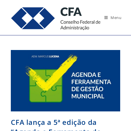
Ir
para
Menu
o
conteúdo
CFA lança a 5ª edição da