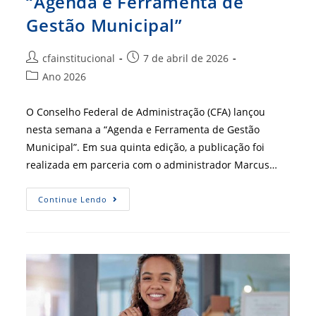
“Agenda e Ferramenta de
Gestão Municipal”
Autor
Post
cfainstitucional
7 de abril de 2026
do
publicado:
Categoria
Ano 2026
post:
do
post:
O Conselho Federal de Administração (CFA) lançou
nesta semana a “Agenda e Ferramenta de Gestão
Municipal”. Em sua quinta edição, a publicação foi
realizada em parceria com o administrador Marcus…
CFA
Continue Lendo
Lança
A
5ª
Edição
Da
“Agenda
E
Ferramenta
De
Gestão
Municipal”