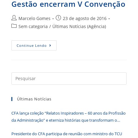
Gestão encerram V Convenção
Autor
Post
Marcelo Gomes
23 de agosto de 2016
do
publicado:
Categoria
Sem categoria
/
Últimas Notícias (Agência)
post:
do
post:
[
Continue Lendo
CFA
]
Trabalho
Das
Câmaras
Do
CFA,
Press
Casos
a
De
Sucesso
tecla
E
Gestão
Últimas Notícias
“Esc”
Encerram
V
para
Convenção
CFA lança coleção “Relatos Inspiradores – 60 anos da Profissão
fecha
da Administração” e eterniza histórias que transformam o
o
Brasil
paine
Presidente do CFA participa de reunião com ministro do TCU
de