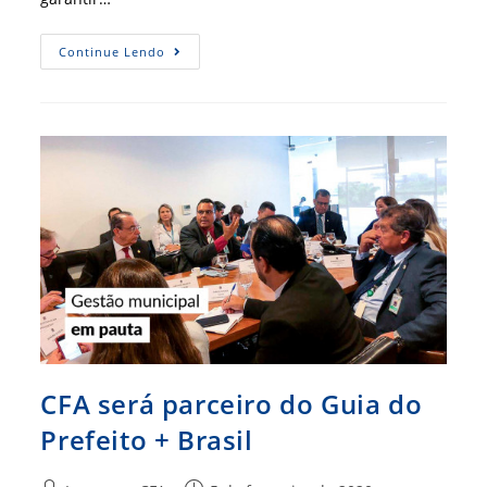
Mulheres
Continue Lendo
Ocupam
Mais
Postos
No
Serviço
Público,
Mas
Menos
Cargos
De
Liderança
CFA será parceiro do Guia do
Prefeito + Brasil