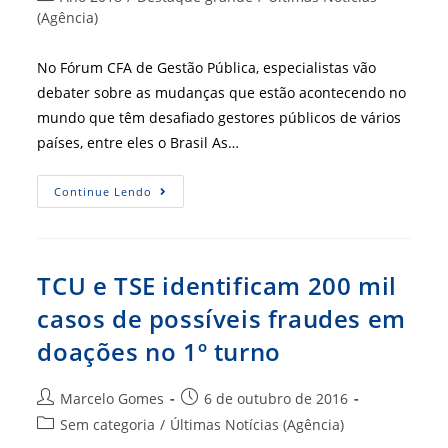
post:
do
(Agência)
post:
No Fórum CFA de Gestão Pública, especialistas vão
debater sobre as mudanças que estão acontecendo no
mundo que têm desafiado gestores públicos de vários
países, entre eles o Brasil As…
Desafios
Continue Lendo
Da
Gestão
Pública
É
Um
Dos
TCU e TSE identificam 200 mil
Assuntos
Do
casos de possíveis fraudes em
Fogesp
doações no 1º turno
Autor
Post
Marcelo Gomes
6 de outubro de 2016
do
publicado:
Categoria
Sem categoria
/
Últimas Notícias (Agência)
post:
do