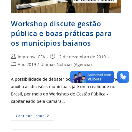
Workshop discute gestão
pública e boas práticas para
os municípios baianos
Autor
Post
Imprensa CFA
12 de dezembro de 2019
do
publicado:
Categoria
Ano 2019
/
Últimas Notícias (Agência)
post:
do
post:
A possibilidade de debater boas práticas de gestão no
auxílio às decisões municipais já é uma realidade no
Brasil, por meio do Workshop de Gestão Pública -
capitaneado pela Câmara…
Workshop
Continue Lendo
Discute
Gestão
Pública