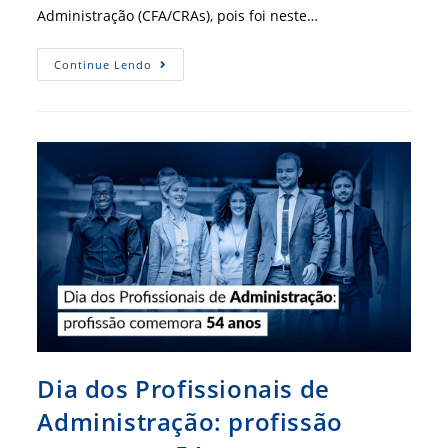
Administração (CFA/CRAs), pois foi neste…
55
Continue Lendo
Anos
Da
Administração:
Que
Profissional
Você
Quer
Ser
No
Futuro?
Dia dos Profissionais de
Administração: profissão