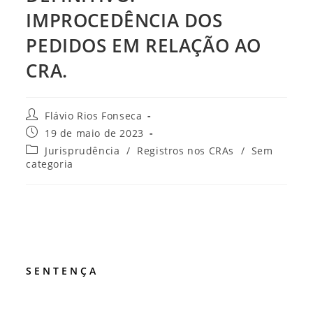
IMPROCEDÊNCIA DOS
PEDIDOS EM RELAÇÃO AO
CRA.
Autor
Flávio Rios Fonseca
do
Post
19 de maio de 2023
post:
publicado:
Categoria
Jurisprudência
/
Registros nos CRAs
/
Sem
do
categoria
post:
S E N T E N Ç A