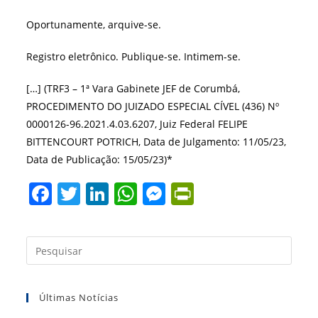
Oportunamente, arquive-se.
Registro eletrônico. Publique-se. Intimem-se.
[…] (TRF3 – 1ª Vara Gabinete JEF de Corumbá,
PROCEDIMENTO DO JUIZADO ESPECIAL CÍVEL (436) Nº
0000126-96.2021.4.03.6207, Juiz Federal FELIPE
BITTENCOURT POTRICH, Data de Julgamento: 11/05/23,
Data de Publicação: 15/05/23)*
F
T
Li
W
M
Pr
a
w
n
h
e
in
c
itt
k
at
ss
tF
Press
e
er
e
s
e
ri
a
b
dI
A
n
e
tecla
Últimas Notícias
“Esc”
o
n
p
g
n
para