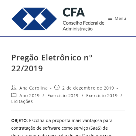
Ir
para
Menu
o
conteúdo
Pregão Eletrônico nº
22/2019
Autor
Post
Ana Carolina
2 de dezembro de 2019
do
publicado:
Categoria
Ano 2019
/
Exercício 2019
/
Exercício 2019
/
post:
do
Licitações
post:
OBJETO
: Escolha da proposta mais vantajosa para
contratação de software como serviço (SaaS) de
departamento de pessoal e de gestão de pessoas,