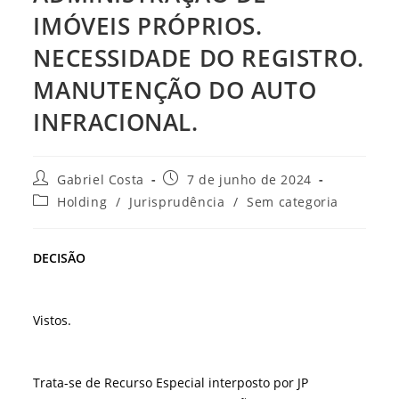
IMÓVEIS PRÓPRIOS.
NECESSIDADE DO REGISTRO.
MANUTENÇÃO DO AUTO
INFRACIONAL.
Autor
Post
Gabriel Costa
7 de junho de 2024
do
publicado:
Categoria
Holding
/
Jurisprudência
/
Sem categoria
post:
do
post:
DECISÃO
Vistos.
Trata-se de Recurso Especial interposto por JP