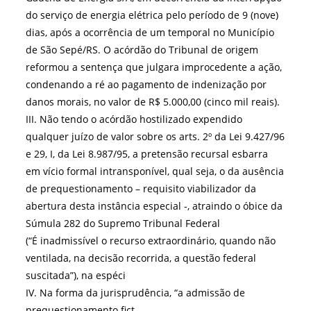
do serviço de energia elétrica pelo período de 9 (nove)
dias, após a ocorrência de um temporal no Município
de São Sepé/RS. O acórdão do Tribunal de origem
reformou a sentença que julgara improcedente a ação,
condenando a ré ao pagamento de indenização por
danos morais, no valor de R$ 5.000,00 (cinco mil reais).
III. Não tendo o acórdão hostilizado expendido
qualquer juízo de valor sobre os arts. 2º da Lei 9.427/96
e 29, I, da Lei 8.987/95, a pretensão recursal esbarra
em vício formal intransponível, qual seja, o da ausência
de prequestionamento – requisito viabilizador da
abertura desta instância especial -, atraindo o óbice da
Súmula 282 do Supremo Tribunal Federal
(“É inadmissível o recurso extraordinário, quando não
ventilada, na decisão recorrida, a questão federal
suscitada”), na espéci
IV. Na forma da jurisprudência, “a admissão de
prequestionamento fict