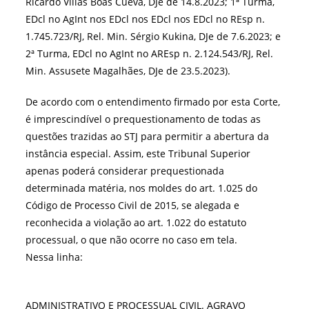
Ricardo Villas Bôas Cueva, DJe de 14.8.2023; 1ª Turma,
EDcl no AgInt nos EDcl nos EDcl nos EDcl no REsp n.
1.745.723/RJ, Rel. Min. Sérgio Kukina, DJe de 7.6.2023; e
2ª Turma, EDcl no AgInt no AREsp n. 2.124.543/RJ, Rel.
Min. Assusete Magalhães, DJe de 23.5.2023).
De acordo com o entendimento firmado por esta Corte,
é imprescindível o prequestionamento de todas as
questões trazidas ao STJ para permitir a abertura da
instância especial. Assim, este Tribunal Superior
apenas poderá considerar prequestionada
determinada matéria, nos moldes do art. 1.025 do
Código de Processo Civil de 2015, se alegada e
reconhecida a violação ao art. 1.022 do estatuto
processual, o que não ocorre no caso em tela.
Nessa linha:
ADMINISTRATIVO E PROCESSUAL CIVIL. AGRAVO