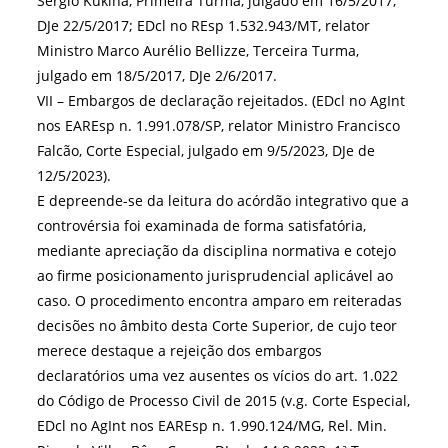
Sérgio Kukina, Primeira Turma, julgado em 16/5/2017,
DJe 22/5/2017; EDcl no REsp 1.532.943/MT, relator
Ministro Marco Aurélio Bellizze, Terceira Turma,
julgado em 18/5/2017, DJe 2/6/2017.
VII – Embargos de declaração rejeitados. (EDcl no AgInt
nos EAREsp n. 1.991.078/SP, relator Ministro Francisco
Falcão, Corte Especial, julgado em 9/5/2023, DJe de
12/5/2023).
E depreende-se da leitura do acórdão integrativo que a
controvérsia foi examinada de forma satisfatória,
mediante apreciação da disciplina normativa e cotejo
ao firme posicionamento jurisprudencial aplicável ao
caso. O procedimento encontra amparo em reiteradas
decisões no âmbito desta Corte Superior, de cujo teor
merece destaque a rejeição dos embargos
declaratórios uma vez ausentes os vícios do art. 1.022
do Código de Processo Civil de 2015 (v.g. Corte Especial,
EDcl no AgInt nos EAREsp n. 1.990.124/MG, Rel. Min.