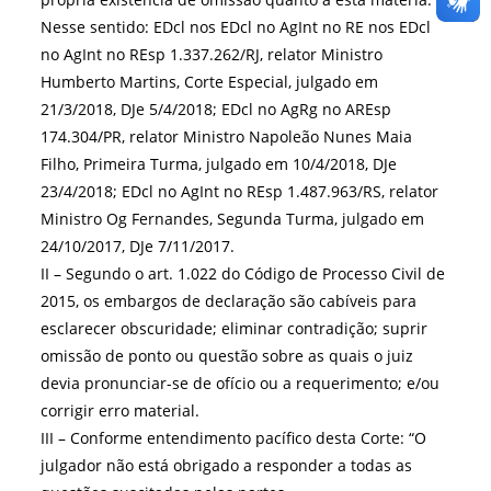
Nesse sentido: EDcl nos EDcl no AgInt no RE nos EDcl
no AgInt no REsp 1.337.262/RJ, relator Ministro
Humberto Martins, Corte Especial, julgado em
21/3/2018, DJe 5/4/2018; EDcl no AgRg no AREsp
174.304/PR, relator Ministro Napoleão Nunes Maia
Filho, Primeira Turma, julgado em 10/4/2018, DJe
23/4/2018; EDcl no AgInt no REsp 1.487.963/RS, relator
Ministro Og Fernandes, Segunda Turma, julgado em
24/10/2017, DJe 7/11/2017.
II – Segundo o art. 1.022 do Código de Processo Civil de
2015, os embargos de declaração são cabíveis para
esclarecer obscuridade; eliminar contradição; suprir
omissão de ponto ou questão sobre as quais o juiz
devia pronunciar-se de ofício ou a requerimento; e/ou
corrigir erro material.
III – Conforme entendimento pacífico desta Corte: “O
julgador não está obrigado a responder a todas as