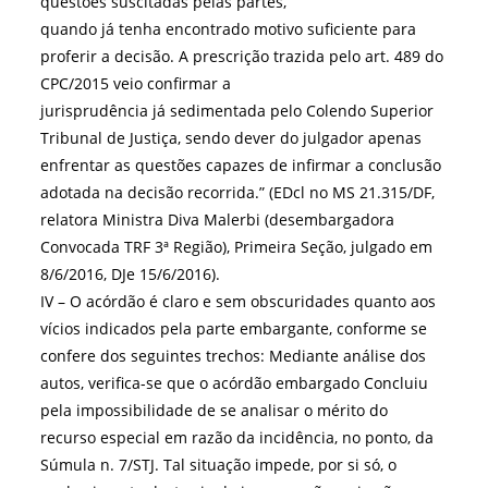
questões suscitadas pelas partes,
quando já tenha encontrado motivo suficiente para
proferir a decisão. A prescrição trazida pelo art. 489 do
CPC/2015 veio confirmar a
jurisprudência já sedimentada pelo Colendo Superior
Tribunal de Justiça, sendo dever do julgador apenas
enfrentar as questões capazes de infirmar a conclusão
adotada na decisão recorrida.” (EDcl no MS 21.315/DF,
relatora Ministra Diva Malerbi (desembargadora
Convocada TRF 3ª Região), Primeira Seção, julgado em
8/6/2016, DJe 15/6/2016).
IV – O acórdão é claro e sem obscuridades quanto aos
vícios indicados pela parte embargante, conforme se
confere dos seguintes trechos: Mediante análise dos
autos, verifica-se que o acórdão embargado Concluiu
pela impossibilidade de se analisar o mérito do
recurso especial em razão da incidência, no ponto, da
Súmula n. 7/STJ. Tal situação impede, por si só, o