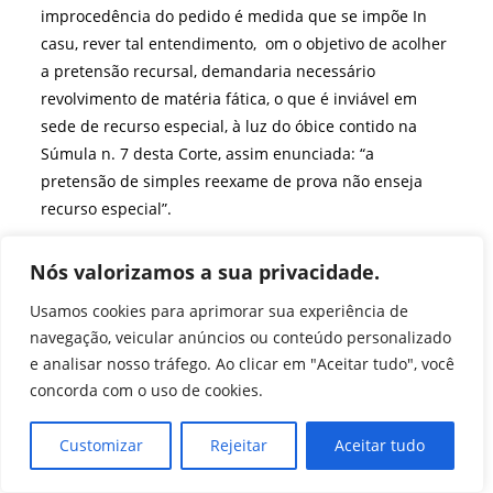
improcedência do pedido é medida que se impõe In
casu, rever tal entendimento, om o objetivo de acolher
a pretensão recursal, demandaria necessário
revolvimento de matéria fática, o que é inviável em
sede de recurso especial, à luz do óbice contido na
Súmula n. 7 desta Corte, assim enunciada: “a
pretensão de simples reexame de prova não enseja
recurso especial”.
Nesse sentido:
Nós valorizamos a sua privacidade.
PROCESSUAL CIVIL E ADMINISTRATIVO. EMBARGOS DE
Usamos cookies para aprimorar sua experiência de
DECLARAÇÃO NO AGRAVO INTERNO NO AGRAVO EM
navegação, veicular anúncios ou conteúdo personalizado
RECURSO
e analisar nosso tráfego. Ao clicar em "Aceitar tudo", você
ESPECIAL. OMISSÃO. EXISTÊNCIA. VIOLAÇÃO DO ART. 1°
concorda com o uso de cookies.
DA LEI N. 6.839/1980. REVISÃO. IMPOSSIBILIDADE.
SÚMULA 7/STJ.
Customizar
Rejeitar
Aceitar tudo
1. De acordo com a norma prevista no artigo 1.022 do
CPC/2015, são cabíveis embargos de declaração n as