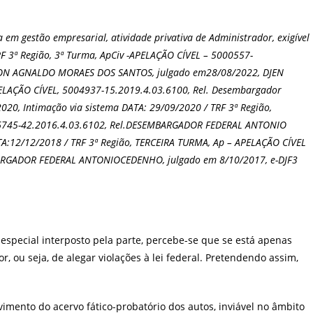
 em gestão empresarial, atividade privativa de Administrador, exigível
RF 3ª Região, 3ª Turma, ApCiv -APELAÇÃO CÍVEL – 5000557-
LTON AGNALDO MORAES DOS SANTOS, julgado em28/08/2022, DJEN
APELAÇÃO CÍVEL, 5004937-15.2019.4.03.6100, Rel. Desembargador
20, Intimação via sistema DATA: 29/09/2020 / TRF 3ª Região,
06745-42.2016.4.03.6102, Rel.DESEMBARGADOR FEDERAL ANTONIO
TA:12/12/2018 / TRF 3ª Região, TERCEIRA TURMA, Ap – APELAÇÃO CÍVEL
BARGADOR FEDERAL ANTONIOCEDENHO, julgado em 8/10/2017, e-DJF3
 especial interposto pela parte, percebe-se que se está apenas
, ou seja, de alegar violações à lei federal. Pretendendo assim,
vimento do acervo fático-probatório dos autos, inviável no âmbito