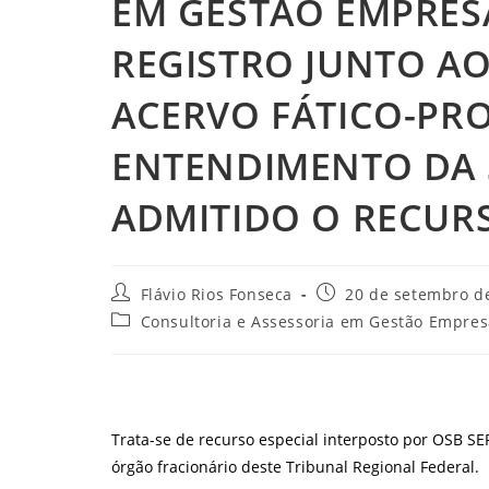
EM GESTÃO EMPRESA
REGISTRO JUNTO A
ACERVO FÁTICO-PRO
ENTENDIMENTO DA 
ADMITIDO O RECURS
Autor
Post
Flávio Rios Fonseca
20 de setembro d
do
publicado:
Categoria
Consultoria e Assessoria em Gestão Empres
post:
do
post:
Trata-se de recurso especial interposto por OSB 
órgão fracionário deste Tribunal Regional Federal.