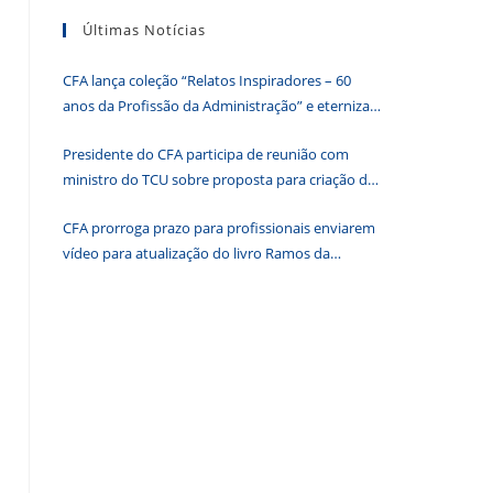
tecla
Últimas Notícias
“Esc”
para
CFA lança coleção “Relatos Inspiradores – 60
fechar
anos da Profissão da Administração” e eterniza
o
histórias que transformam o Brasil
painel
Presidente do CFA participa de reunião com
de
ministro do TCU sobre proposta para criação de
pesquisa.
associações dos Conselhos Federais
CFA prorroga prazo para profissionais enviarem
vídeo para atualização do livro Ramos da
Administração