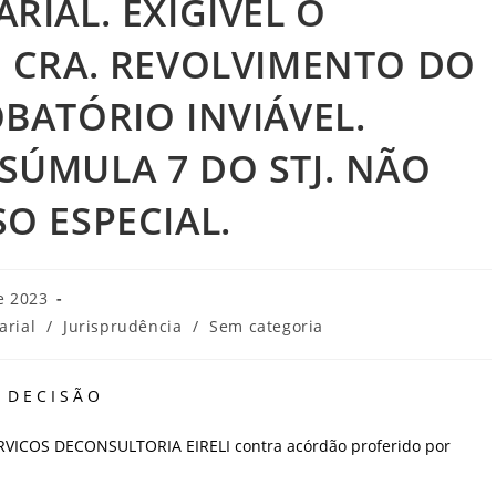
RIAL. EXIGÍVEL O
O CRA. REVOLVIMENTO DO
BATÓRIO INVIÁVEL.
SÚMULA 7 DO STJ. NÃO
O ESPECIAL.
e 2023
arial
/
Jurisprudência
/
Sem categoria
D E C I S Ã O
SERVICOS DECONSULTORIA EIRELI contra acórdão proferido por