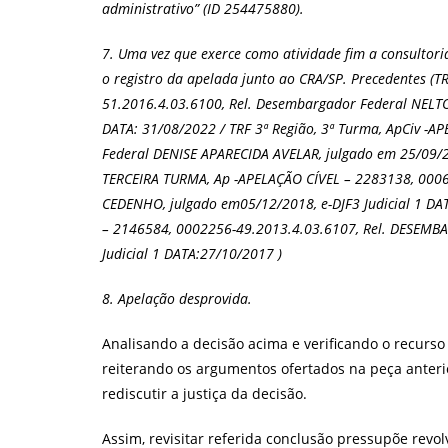
administrativo” (ID 254475880).
7. Uma vez que exerce como atividade fim a consultoria
o registro da apelada junto ao CRA/SP. Precedentes (T
51.2016.4.03.6100, Rel. Desembargador Federal NE
DATA: 31/08/2022 / TRF 3ª Região, 3ª Turma, ApCiv -
Federal DENISE APARECIDA AVELAR, julgado em 25/09/20
TERCEIRA TURMA, Ap -APELAÇÃO CÍVEL – 2283138, 00
CEDENHO, julgado em05/12/2018, e-DJF3 Judicial 1 DA
– 2146584, 0002256-49.2013.4.03.6107, Rel. DESEM
Judicial 1 DATA:27/10/2017 )
8. Apelação desprovida.
Analisando a decisão acima e verificando o recurso
reiterando os argumentos ofertados na peça anterior
rediscutir a justiça da decisão.
Assim, revisitar referida conclusão pressupõe revol