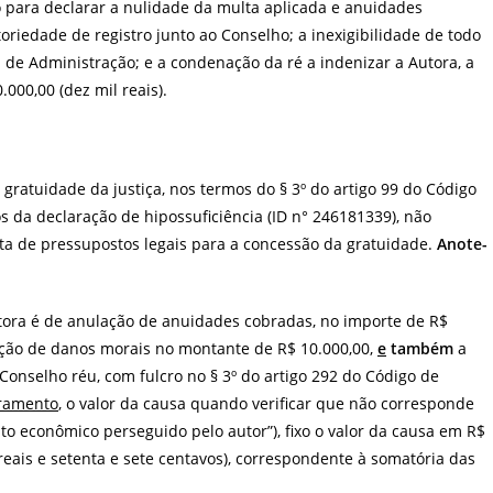
o para declarar a nulidade da multa aplicada e anuidades
riedade de registro junto ao Conselho; a inexigibilidade de todo
 de Administração; e a condenação da ré a indenizar a Autora, a
000,00 (dez mil reais).
a gratuidade da justiça, nos termos do § 3º do artigo 99 do Código
os da declaração de hipossuficiência (ID n° 246181339), não
ta de pressupostos legais para a concessão da gratuidade.
Anote-
tora é de anulação de anuidades cobradas, no importe de R$
ação de danos morais no montante de R$ 10.000,00,
e
também
a
 Conselho réu, com fulcro no § 3º do artigo 292 do Código de
tramento
, o valor da causa quando verificar que não corresponde
o econômico perseguido pelo autor”), fixo o valor da causa em R$
reais e setenta e sete centavos), correspondente à somatória das