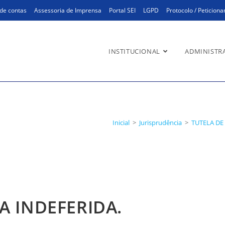
de contas
Assessoria de Imprensa
Portal SEI
LGPD
Protocolo / Peticion
INSTITUCIONAL
ADMINISTR
INDEFERIDA. OBRIGAÇÃO DE 
O VOLUNTÁRIO. IMPRESCINDÍ
Inicial
>
Jurisprudência
>
TUTELA DE
PROVAÇÃO DO PEDIDO DE C
A INDEFERIDA.