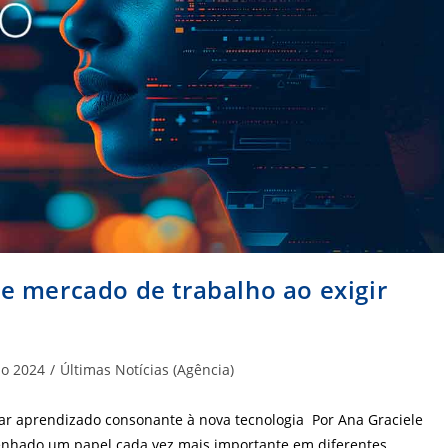
ine mercado de trabalho ao exigir
oria
o 2024
/
Últimas Notícias (Agência)
car aprendizado consonante à nova tecnologia Por Ana Graciele
mpenhado um papel cada vez mais importante em diferentes…