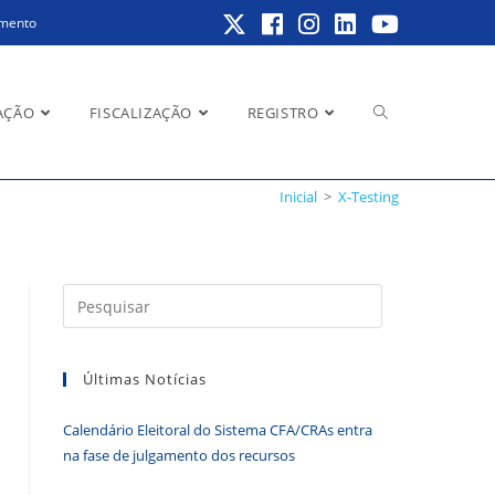
amento
Alternar
AÇÃO
FISCALIZAÇÃO
REGISTRO
Inicial
>
X-Testing
pesquisa
Pressione
a
do
tecla
Últimas Notícias
“Esc”
para
Calendário Eleitoral do Sistema CFA/CRAs entra
fechar
site
na fase de julgamento dos recursos
o
painel