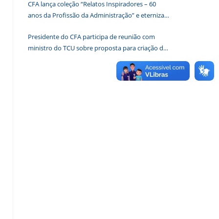
CFA lança coleção “Relatos Inspiradores – 60
de
anos da Profissão da Administração” e eterniza
pesquisa.
histórias que transformam o Brasil
Presidente do CFA participa de reunião com
ministro do TCU sobre proposta para criação de
associações dos Conselhos Federais