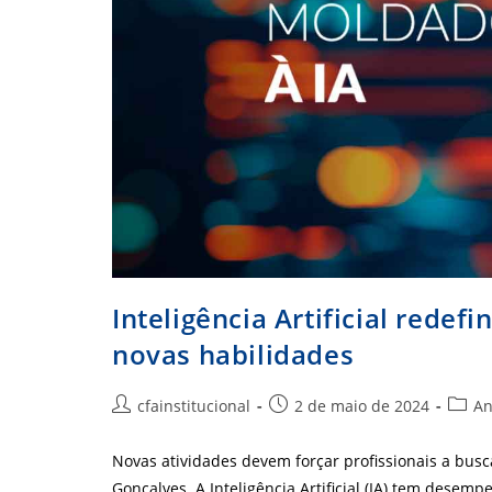
Inteligência Artificial redef
novas habilidades
Autor
Post
Categ
cfainstitucional
2 de maio de 2024
An
do
publicado:
do
post:
post:
Novas atividades devem forçar profissionais a bus
Gonçalves A Inteligência Artificial (IA) tem dese