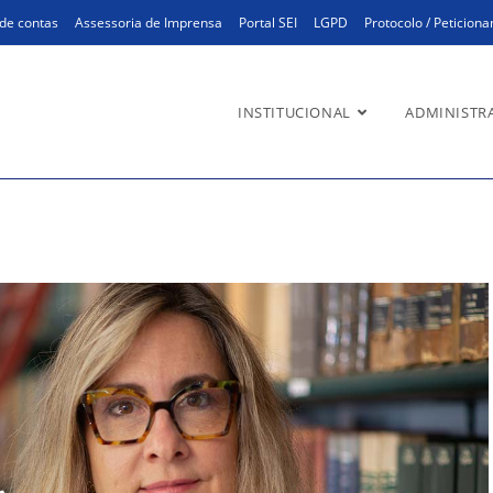
de contas
Assessoria de Imprensa
Portal SEI
LGPD
Protocolo / Peticion
INSTITUCIONAL
ADMINISTR