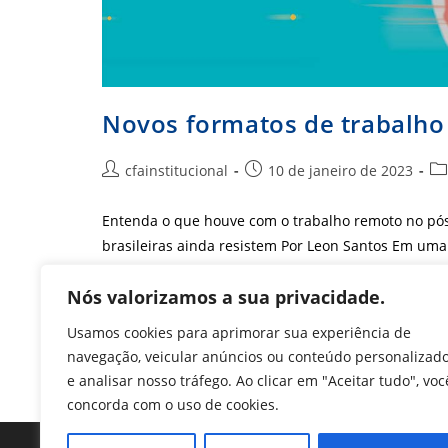
Novos formatos de trabalho
Autor
Post
Ca
cfainstitucional
10 de janeiro de 2023
do
publicado:
do
post:
po
Entenda o que houve com o trabalho remoto no pó
brasileiras ainda resistem Por Leon Santos Em uma
Novos
Nós valorizamos a sua privacidade.
Continue Lendo
Formatos
De
Usamos cookies para aprimorar sua experiência de
Trabalho
São
navegação, veicular anúncios ou conteúdo personalizad
Postos
Em
e analisar nosso tráfego. Ao clicar em "Aceitar tudo", voc
Cheque
concorda com o uso de cookies.