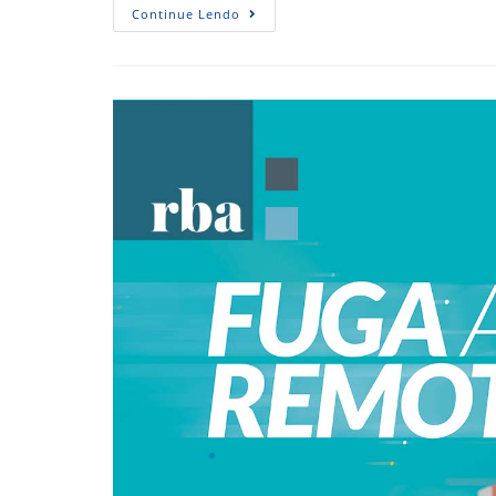
Fenômenos
Continue Lendo
Econômicos
Confundem
A
Cabeça
Dos
Consumidores