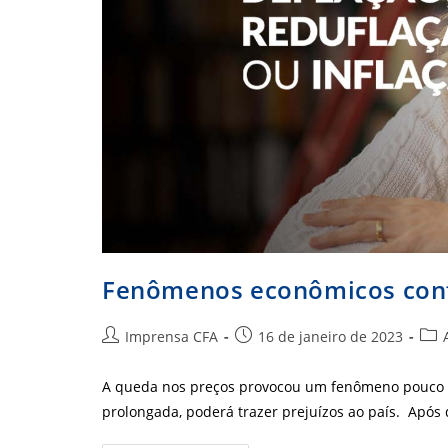
Fenômenos econômicos con
Autor
Post
Cate
Imprensa CFA
16 de janeiro de 2023
do
publicado:
do
post:
post
A queda nos preços provocou um fenômeno pouco co
prolongada, poderá trazer prejuízos ao país. Após