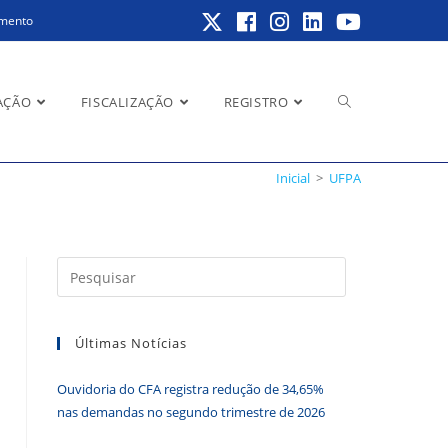
amento
Alternar
AÇÃO
FISCALIZAÇÃO
REGISTRO
Inicial
>
UFPA
pesquisa
Pressione
a
do
tecla
Últimas Notícias
“Esc”
para
Ouvidoria do CFA registra redução de 34,65%
fechar
site
nas demandas no segundo trimestre de 2026
o
painel