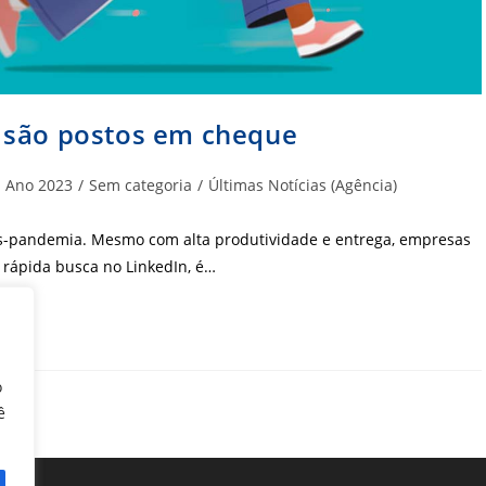
 são postos em cheque
tegoria
Ano 2023
/
Sem categoria
/
Últimas Notícias (Agência)
st:
s-pandemia. Mesmo com alta produtividade e entrega, empresas
 rápida busca no LinkedIn, é…
o
ê