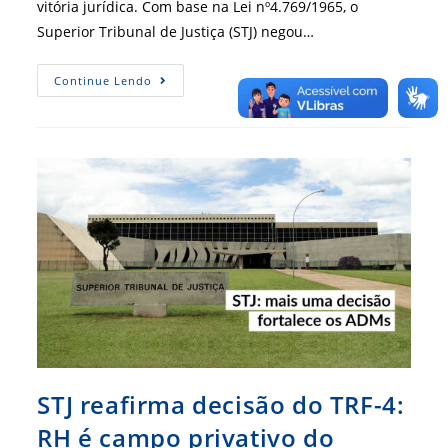
vitória jurídica. Com base na Lei nº4.769/1965, o
Superior Tribunal de Justiça (STJ) negou…
STJ
Continue Lendo
Reconhece
Legalidade
De
Registro
Para
Empresa
De
Factoring
STJ reafirma decisão do TRF-4:
RH é campo privativo do