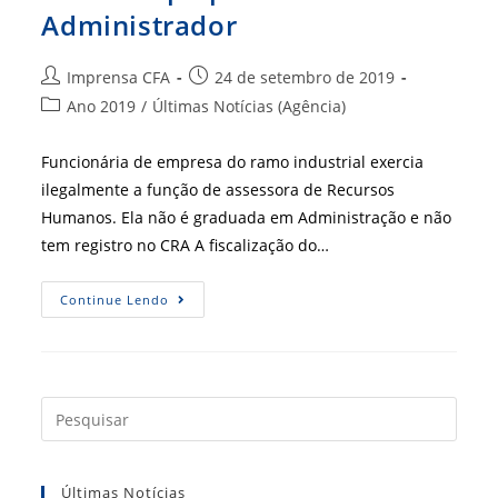
Administrador
Autor
Post
Imprensa CFA
24 de setembro de 2019
do
publicado:
Categoria
Ano 2019
/
Últimas Notícias (Agência)
post:
do
post:
Funcionária de empresa do ramo industrial exercia
ilegalmente a função de assessora de Recursos
Humanos. Ela não é graduada em Administração e não
tem registro no CRA A fiscalização do…
STJ
Continue Lendo
Reafirma
Decisão
Do
TRF-
4:
RH
É
Press
Campo
a
Privativo
Do
tecla
Administrador
Últimas Notícias
“Esc”