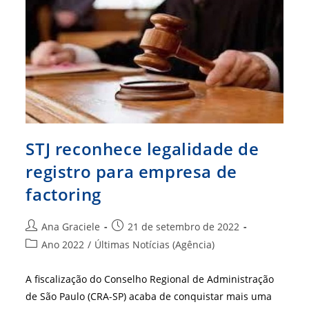
Agenciamento
De
Mão-
De-
Obra
Alvo
De
Fiscalização
Do
CRA-
CE
STJ reconhece legalidade de
registro para empresa de
factoring
Autor
Post
Ana Graciele
21 de setembro de 2022
do
publicado:
Categoria
Ano 2022
/
Últimas Notícias (Agência)
post:
do
post:
A fiscalização do Conselho Regional de Administração
de São Paulo (CRA-SP) acaba de conquistar mais uma