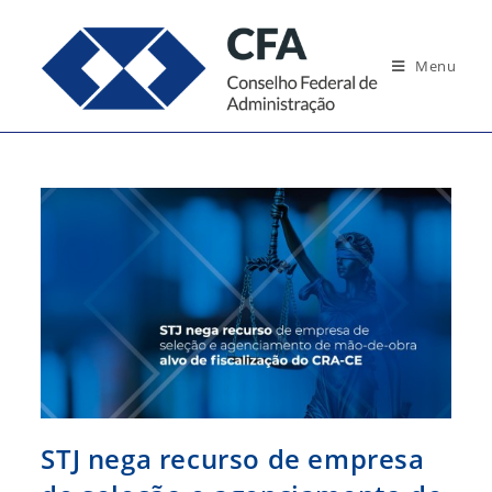
Ir
para
Menu
o
conteúdo
STJ nega recurso de empresa