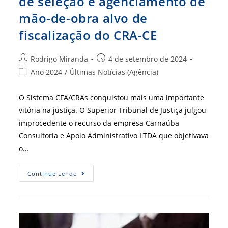
de seleção e agenciamento de
mão-de-obra alvo de
fiscalização do CRA-CE
Autor
Post
Rodrigo Miranda
4 de setembro de 2024
do
publicado:
Categoria
Ano 2024
/
Últimas Notícias (Agência)
post:
do
post:
O Sistema CFA/CRAs conquistou mais uma importante
vitória na justiça. O Superior Tribunal de Justiça julgou
improcedente o recurso da empresa Carnaúba
Consultoria e Apoio Administrativo LTDA que objetivava
o…
STJ
Continue Lendo
Nega
Recurso
De
Empresa
De
Seleção
E