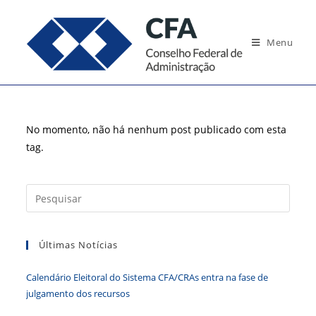
Ir
para
Menu
o
conteúdo
No momento, não há nenhum post publicado com esta
tag.
Press
a
tecla
Últimas Notícias
“Esc”
para
Calendário Eleitoral do Sistema CFA/CRAs entra na fase de
fecha
julgamento dos recursos
o
paine