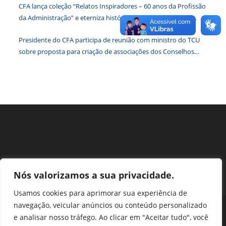
CFA lança coleção “Relatos Inspiradores – 60 anos da Profissão
de
da Administração” e eterniza histórias que transformam o
pesqu
Brasil
Presidente do CFA participa de reunião com ministro do TCU
sobre proposta para criação de associações dos Conselhos
Federais
Nós valorizamos a sua privacidade.
Usamos cookies para aprimorar sua experiência de
navegação, veicular anúncios ou conteúdo personalizado
Perguntas Frequentes
Ouvidoria
Transparência e prestação de contas
e analisar nosso tráfego. Ao clicar em "Aceitar tudo", você
Assessoria de Imprensa
Portal SEI
LGPD