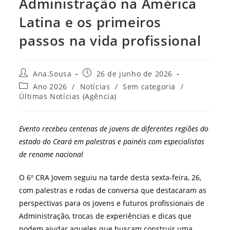
Administração na América
Latina e os primeiros
passos na vida profissional
Autor
Post
Ana.Sousa
26 de junho de 2026
do
publicado:
Categoria
Ano 2026
/
Notícias
/
Sem categoria
/
post:
do
Últimas Notícias (Agência)
post:
Evento recebeu centenas de jovens de diferentes regiões do
estado do Ceará em palestras e painéis com especialistas
de renome nacional
O 6º CRA Jovem seguiu na tarde desta sexta-feira, 26,
com palestras e rodas de conversa que destacaram as
perspectivas para os jovens e futuros profissionais de
Administração, trocas de experiências e dicas que
podem ajudar aqueles que buscam construir uma