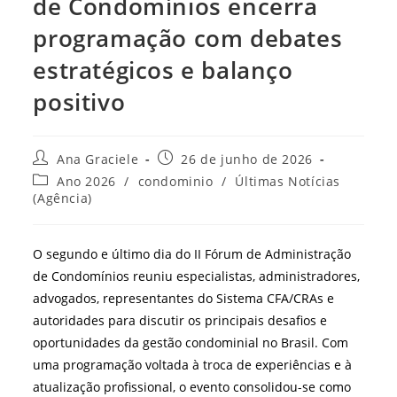
de Condomínios encerra
programação com debates
estratégicos e balanço
positivo
Autor
Post
Ana Graciele
26 de junho de 2026
do
publicado:
Categoria
Ano 2026
/
condominio
/
Últimas Notícias
post:
do
(Agência)
post:
O segundo e último dia do II Fórum de Administração
de Condomínios reuniu especialistas, administradores,
advogados, representantes do Sistema CFA/CRAs e
autoridades para discutir os principais desafios e
oportunidades da gestão condominial no Brasil. Com
uma programação voltada à troca de experiências e à
atualização profissional, o evento consolidou-se como