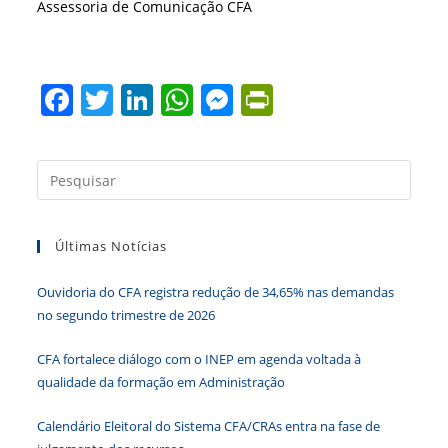
Assessoria de Comunicação CFA
F
T
Li
W
M
Pr
a
w
n
h
e
in
c
itt
k
at
ss
tF
Press
e
er
e
s
e
ri
a
b
dI
A
n
e
tecla
Últimas Notícias
“Esc”
o
n
p
g
n
para
o
p
er
dl
Ouvidoria do CFA registra redução de 34,65% nas demandas
fecha
k
y
no segundo trimestre de 2026
o
paine
CFA fortalece diálogo com o INEP em agenda voltada à
de
qualidade da formação em Administração
pesqu
Calendário Eleitoral do Sistema CFA/CRAs entra na fase de