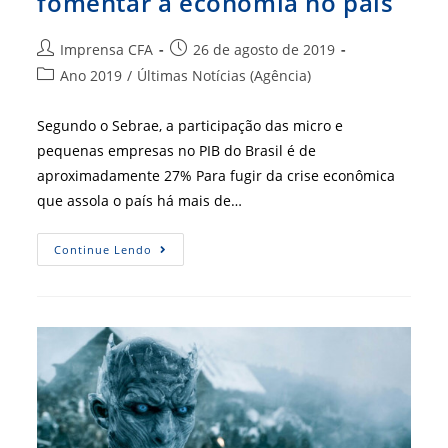
fomentar a economia no país
Autor
Post
Imprensa CFA
26 de agosto de 2019
do
publicado:
Categoria
Ano 2019
/
Últimas Notícias (Agência)
post:
do
post:
Segundo o Sebrae, a participação das micro e
pequenas empresas no PIB do Brasil é de
aproximadamente 27% Para fugir da crise econômica
que assola o país há mais de…
MPEs
Continue Lendo
São
Responsáveis
Por
Fomentar
A
Economia
No
País