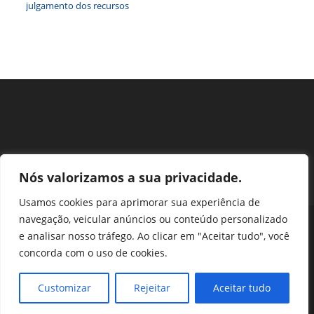
julgamento dos recursos
Nós valorizamos a sua privacidade.
Usamos cookies para aprimorar sua experiência de
navegação, veicular anúncios ou conteúdo personalizado
Perguntas Frequentes
Ouvidoria
Transparência e prestação de contas
e analisar nosso tráfego. Ao clicar em "Aceitar tudo", você
Assessoria de Imprensa
Portal SEI
LGPD
concorda com o uso de cookies.
Protocolo / Peticionamento
Setor de Autarquias Sul 1 Bloco L Edificio CFA - Asa Sul, Brasília -
Customizar
Rejeitar
Aceitar tudo
DF, 70070-932 | Telefone: (61) 3218-1800 | cfa@cfa.org.br |
Copyright - 2024 CFA | All Rights Reserved | Powered by CFA