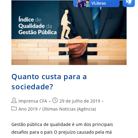
Quanto custa para a
sociedade?
Autor
Post
Imprensa CFA
29 de julho de 2019
do
publicado:
Categoria
Ano 2019
/
Últimas Notícias (Agência)
post:
do
post:
Gestão pública de qualidade é um dos principais
desafios para o país O prejuízo causado pela má