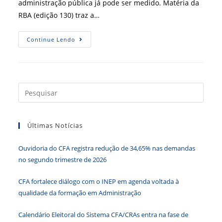
administração pública já pode ser medido. Matéria da
RBA (edição 130) traz a…
Quanto
Continue Lendo
Custa
Para
A
Sociedade?
Press
a
tecla
Últimas Notícias
“Esc”
para
Ouvidoria do CFA registra redução de 34,65% nas demandas
fecha
no segundo trimestre de 2026
o
paine
CFA fortalece diálogo com o INEP em agenda voltada à
de
qualidade da formação em Administração
pesqu
Calendário Eleitoral do Sistema CFA/CRAs entra na fase de