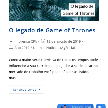
O legado de Game of Thrones
Autor
Post
Imprensa CFA
13 de agosto de 2019
do
publicado:
Categoria
Ano 2019
/
Últimas Notícias (Agência)
post:
do
post:
Como a maior série televisiva de todos os tempos pode
influenciar a sua carreira e lhe ajudar a se destacar no
mercado de trabalho Você pode não ter assistido,
mas…
O
Continue Lendo
Legado
De
Game
Of
Thrones