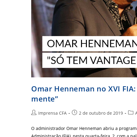
Omar Henneman no XVI FIA:
mente”
Autor
Post
Cate
Imprensa CFA
2 de outubro de 2019
do
publicado:
do
post:
post
O administrador Omar Henneman abriu a programaç
Administração (FIA), nesta quarta-feira, 2, com a 