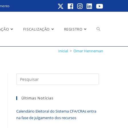
amento
Alternar
AÇÃO
FISCALIZAÇÃO
REGISTRO
Inicial
>
Omar Henneman
pesquisa
Pressione
a
do
tecla
Últimas Notícias
“Esc”
para
Calendário Eleitoral do Sistema CFA/CRAs entra
fechar
site
na fase de julgamento dos recursos
o
painel