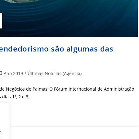
eendedorismo são algumas das
ategoria
Ano 2019
/
Últimas Notícias (Agência)
o
ost:
a de Negócios de Palmas’ O Fórum Internacional de Administração
 dias 1º, 2 e 3…
o
ê