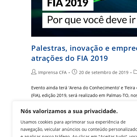
Palestras, inovação e empr
atrações do FIA 2019
Autor
Post
C
Imprensa CFA
20 de setembro de 2019
do
publicado:
d
post:
p
Evento ainda terá 'Arena do Conhecimento’ e ‘Feir
(FIA), edição 2019, será realizado em Palmas-TO, nos
Palestras,
Nós valorizamos a sua privacidade.
Continue Lendo
Inovação
E
Usamos cookies para aprimorar sua experiência de
Empreendedorismo
São
navegação, veicular anúncios ou conteúdo personalizad
Algumas
Das
e analisar nosso tráfego. Ao clicar em "Aceitar tudo", voc