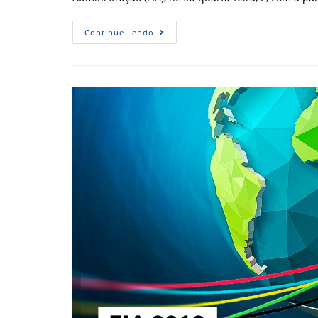
Omar
Continue Lendo
Henneman
No
XVI
FIA:
“Só
Tem
Vantagem
Quem
Abre
A
Mente”