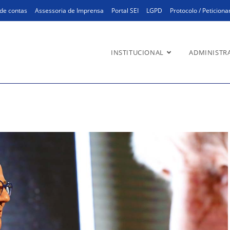
de contas
Assessoria de Imprensa
Portal SEI
LGPD
Protocolo / Peticion
INSTITUCIONAL
ADMINISTR