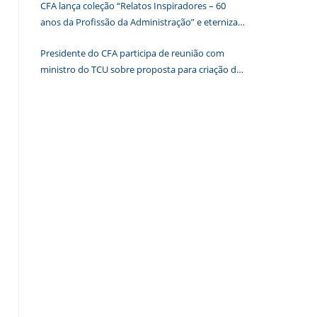
CFA lança coleção “Relatos Inspiradores – 60
de
anos da Profissão da Administração” e eterniza
pesquisa.
histórias que transformam o Brasil
Presidente do CFA participa de reunião com
ministro do TCU sobre proposta para criação de
associações dos Conselhos Federais