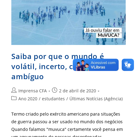
Saiba por que o mundo é
volátil, incerto, complexo e
ambíguo
Autor
Post
Imprensa CFA
2 de abril de 2020
do
publicado:
Categoria
Ano 2020
/
estudantes
/
Últimas Notícias (Agência)
post:
do
post:
Termo criado pelo exército americano para situações
de guerra passou a ser usado no mundo dos negócios
Quando falamos "muvuca" certamente você pensa em
um agrupamento de pessoas desordenadas…