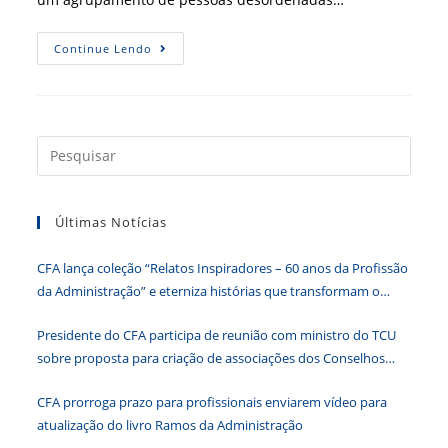
Saiba
Continue Lendo
Por
Que
O
Mundo
É
Volátil,
Incerto,
Press
Complexo
a
E
Ambíguo
tecla
Últimas Notícias
“Esc”
para
CFA lança coleção “Relatos Inspiradores – 60 anos da Profissão
fecha
da Administração” e eterniza histórias que transformam o
o
Brasil
paine
Presidente do CFA participa de reunião com ministro do TCU
de
sobre proposta para criação de associações dos Conselhos
pesqu
Federais
CFA prorroga prazo para profissionais enviarem vídeo para
atualização do livro Ramos da Administração