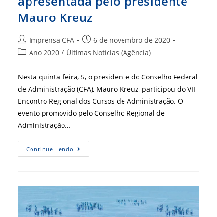
apresentada pelo presidente
Mauro Kreuz
Autor
Post
Imprensa CFA
6 de novembro de 2020
do
publicado:
Categoria
Ano 2020
/
Últimas Notícias (Agência)
post:
do
post:
Nesta quinta-feira, 5, o presidente do Conselho Federal
de Administração (CFA), Mauro Kreuz, participou do VII
Encontro Regional dos Cursos de Administração. O
evento promovido pelo Conselho Regional de
Administração…
Palestra
Continue Lendo
Magna
Do
Evento
Foi
Apresentada
Pelo
Presidente
Mauro
Kreuz