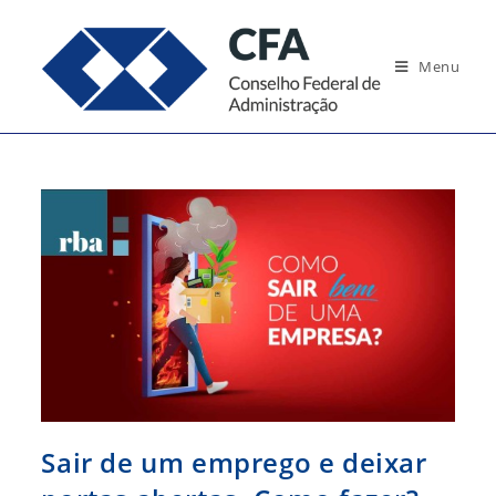
Ir
para
Menu
o
conteúdo
Sair de um emprego e deixar