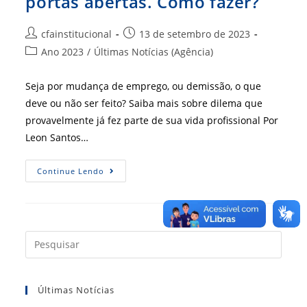
portas abertas. Como fazer?
Autor
Post
cfainstitucional
13 de setembro de 2023
do
publicado:
Categoria
Ano 2023
/
Últimas Notícias (Agência)
post:
do
post:
Seja por mudança de emprego, ou demissão, o que
deve ou não ser feito? Saiba mais sobre dilema que
provavelmente já fez parte de sua vida profissional Por
Leon Santos…
Sair
Continue Lendo
De
Um
Emprego
E
Deixar
Portas
Abertas.
Press
Como
a
Fazer?
tecla
Últimas Notícias
“Esc”