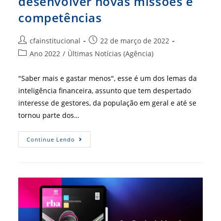
desenvolver novas missões e
competências
Autor
Post
cfainstitucional
22 de março de 2022
do
publicado:
Categoria
Ano 2022
/
Últimas Notícias (Agência)
post:
do
post:
"Saber mais e gastar menos", esse é um dos lemas da
inteligência financeira, assunto que tem despertado
interesse de gestores, da população em geral e até se
tornou parte dos…
Poupar
Continue Lendo
Recursos
Ajuda
A
Desenvolver
Novas
Missões
E
Competências