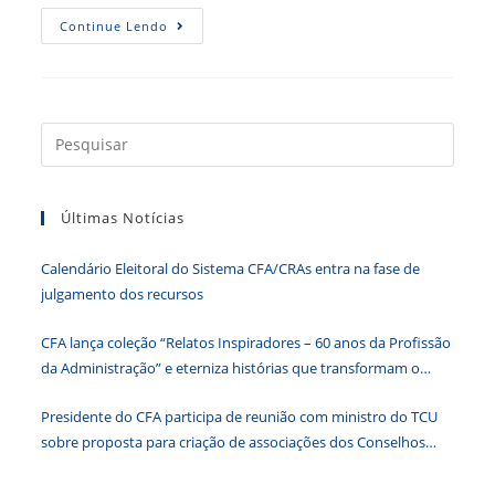
Brasil,
Continue Lendo
Logística,
Organizações
E
O
Mundo:
Reflexão
E
Press
Mudanças
a
tecla
Últimas Notícias
“Esc”
para
Calendário Eleitoral do Sistema CFA/CRAs entra na fase de
fecha
julgamento dos recursos
o
paine
CFA lança coleção “Relatos Inspiradores – 60 anos da Profissão
de
da Administração” e eterniza histórias que transformam o
pesqu
Brasil
Presidente do CFA participa de reunião com ministro do TCU
sobre proposta para criação de associações dos Conselhos
Federais