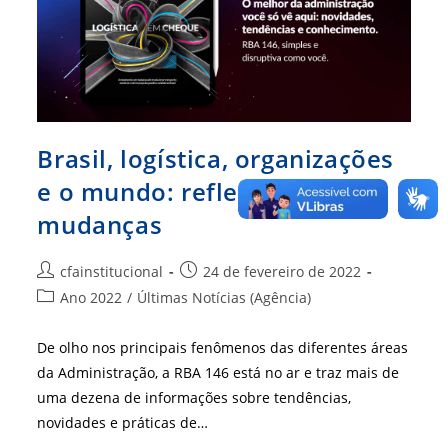
Brasil, logística, organizações
e o mundo: reflexão e
mudanças
Autor
Post
cfainstitucional
24 de fevereiro de 2022
do
publicado:
Categoria
Ano 2022
/
Últimas Notícias (Agência)
post:
do
post:
De olho nos principais fenômenos das diferentes áreas
da Administração, a RBA 146 está no ar e traz mais de
uma dezena de informações sobre tendências,
novidades e práticas de…