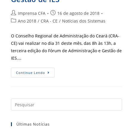
Autor
Post
Imprensa CFA
16 de agosto de 2018
do
publicado:
Categoria
Ano 2018
/
CRA - CE
/
Notícias dos Sistemas
post:
do
post:
O Conselho Regional de Administração do Ceará (CRA-
CE) vai realizar no dia 31 deste mês, das 8h às 13h, a
terceira edição do Fórum de Administração e Gestão de
IES.…
CRA-
Continue Lendo
CE
Realiza
3ª
Edição
Do
Fórum
De
Press
Administração
a
E
Gestão
tecla
De
IES
Últimas Notícias
“Esc”
para