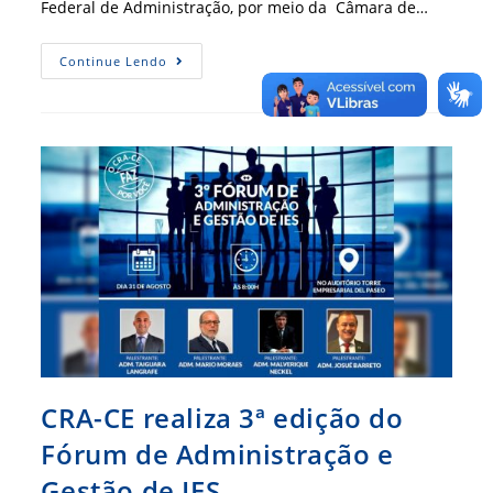
Federal de Administração, por meio da Câmara de…
CFA
Continue Lendo
Intensifica
Ações
Para
Fortalecer
Base
Profissional
Em
Administração
CRA-CE realiza 3ª edição do
Fórum de Administração e
Gestão de IES