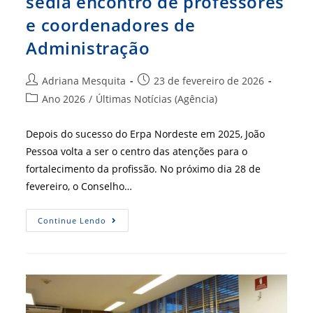
sedia encontro de professores
e coordenadores de
Administração
Autor
Post
Adriana Mesquita
23 de fevereiro de 2026
do
publicado:
Categoria
Ano 2026
/
Últimas Notícias (Agência)
post:
do
post:
Depois do sucesso do Erpa Nordeste em 2025, João
Pessoa volta a ser o centro das atenções para o
fortalecimento da profissão. No próximo dia 28 de
fevereiro, o Conselho…
IA
Continue Lendo
Na
Educação:
João
Pessoa
Sedia
Encontro
De
Professores
E