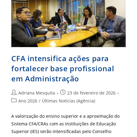
Coordenadores
De
Administração
CFA intensifica ações para
fortalecer base profissional
em Administração
Autor
Post
Adriana Mesquita
23 de fevereiro de 2026
do
publicado:
Categoria
Ano 2026
/
Últimas Notícias (Agência)
post:
do
post:
A valorização do ensino superior e a aproximação do
Sistema CFA/CRAs com as Instituições de Educação
Superior (IES) serão intensificadas pelo Conselho