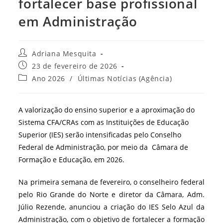
fortalecer base profissional
em Administração
Autor
Adriana Mesquita
do
Post
23 de fevereiro de 2026
post:
publicado:
Categoria
Ano 2026
/
Últimas Notícias (Agência)
do
post:
A valorização do ensino superior e a aproximação do
Sistema CFA/CRAs com as Instituições de Educação
Superior (IES) serão intensificadas pelo Conselho
Federal de Administração, por meio da Câmara de
Formação e Educação, em 2026.
Na primeira semana de fevereiro, o conselheiro federal
pelo Rio Grande do Norte e diretor da Câmara, Adm.
Júlio Rezende, anunciou a criação do IES Selo Azul da
Administração, com o objetivo de fortalecer a formação