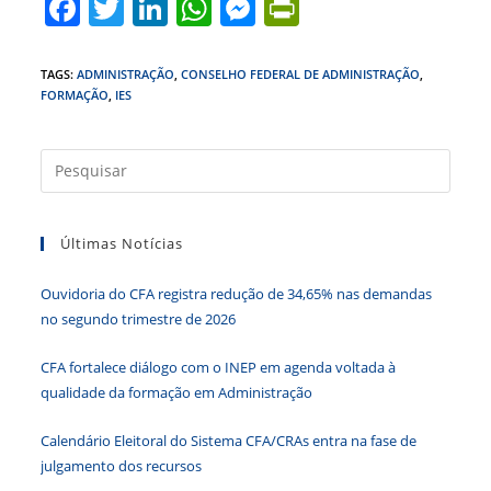
F
T
Li
W
M
Pr
a
w
n
h
e
in
c
itt
k
at
ss
tF
TAGS
:
ADMINISTRAÇÃO
,
CONSELHO FEDERAL DE ADMINISTRAÇÃO
,
FORMAÇÃO
,
IES
e
er
e
s
e
ri
b
dI
A
n
e
Press
o
n
p
g
n
a
o
p
er
dl
tecla
k
y
Últimas Notícias
“Esc”
para
Ouvidoria do CFA registra redução de 34,65% nas demandas
fecha
no segundo trimestre de 2026
o
paine
CFA fortalece diálogo com o INEP em agenda voltada à
de
qualidade da formação em Administração
pesqu
Calendário Eleitoral do Sistema CFA/CRAs entra na fase de
julgamento dos recursos