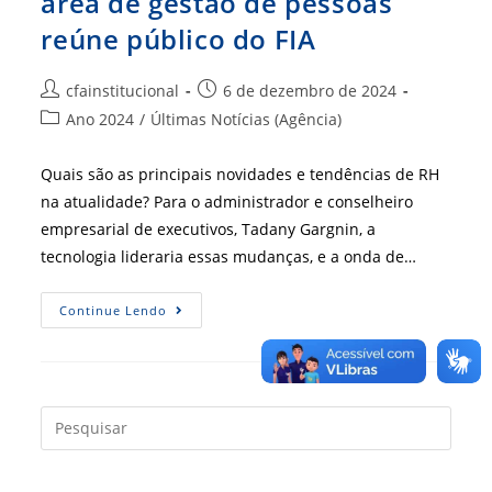
área de gestão de pessoas
reúne público do FIA
Autor
Post
cfainstitucional
6 de dezembro de 2024
do
publicado:
Categoria
Ano 2024
/
Últimas Notícias (Agência)
post:
do
post:
Quais são as principais novidades e tendências de RH
na atualidade? Para o administrador e conselheiro
empresarial de executivos, Tadany Gargnin, a
tecnologia lideraria essas mudanças, e a onda de…
Tendências
Continue Lendo
E
Inovações
Na
Área
De
Gestão
De
Press
Pessoas
a
Reúne
Público
tecla
Do