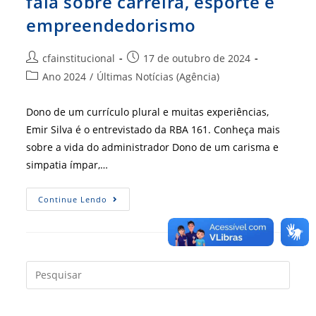
fala sobre carreira, esporte e
empreendedorismo
Autor
Post
cfainstitucional
17 de outubro de 2024
do
publicado:
Categoria
Ano 2024
/
Últimas Notícias (Agência)
post:
do
post:
Dono de um currículo plural e muitas experiências,
Emir Silva é o entrevistado da RBA 161. Conheça mais
sobre a vida do administrador Dono de um carisma e
simpatia ímpar,…
Entrevista
Continue Lendo
Especial
–
Emir
Silva
Fala
Sobre
Carreira,
Press
Esporte
a
E
Empreendedorismo
tecla