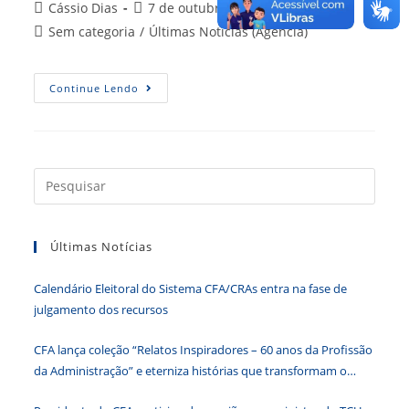
Autor
Post
Cássio Dias
7 de outubro de 2015
do
publicado:
Categoria
Sem categoria
/
Últimas Notícias (Agência)
post:
do
post:
Guia
Continue Lendo
Apresenta
Boas
Práticas
De
Redes
Educacionais
De
Press
Qualidade
a
tecla
Últimas Notícias
“Esc”
para
Calendário Eleitoral do Sistema CFA/CRAs entra na fase de
fecha
julgamento dos recursos
o
paine
CFA lança coleção “Relatos Inspiradores – 60 anos da Profissão
de
da Administração” e eterniza histórias que transformam o
pesqu
Brasil