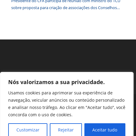
Presidente do CFA participa de reunião com ministro do TCU
sobre proposta para criação de associações dos Conselhos
Federais
Nós valorizamos a sua privacidade.
Usamos cookies para aprimorar sua experiência de
navegação, veicular anúncios ou conteúdo personalizado
Perguntas Frequentes
Ouvidoria
Transparência e prestação de contas
e analisar nosso tráfego. Ao clicar em "Aceitar tudo", você
Assessoria de Imprensa
Portal SEI
LGPD
concorda com o uso de cookies.
Protocolo / Peticionamento
Setor de Autarquias Sul 1 Bloco L Edificio CFA - Asa Sul, Brasília -
Customizar
Rejeitar
Aceitar tudo
DF, 70070-932 | Telefone: (61) 3218-1800 | cfa@cfa.org.br |