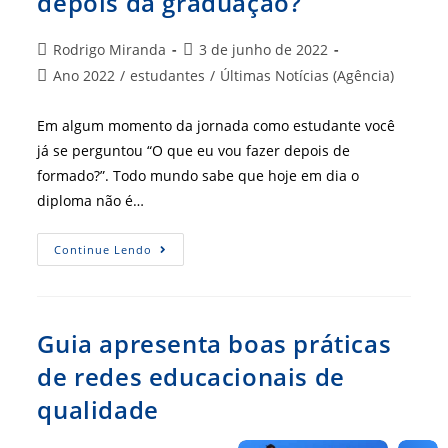
depois da graduação?
Autor
Post
Rodrigo Miranda
3 de junho de 2022
do
publicado:
Categoria
Ano 2022
/
estudantes
/
Últimas Notícias (Agência)
post:
do
post:
Em algum momento da jornada como estudante você
já se perguntou “O que eu vou fazer depois de
formado?”. Todo mundo sabe que hoje em dia o
diploma não é…
Você
Continue Lendo
Já
Pensou
O
Que
Fazer
Depois
Guia apresenta boas práticas
Da
Graduação?
de redes educacionais de
qualidade