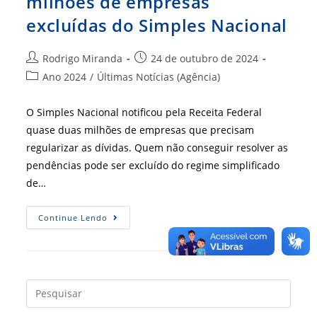
milhões de empresas
excluídas do Simples Nacional
Autor
Post
Rodrigo Miranda
24 de outubro de 2024
do
publicado:
Categoria
Ano 2024
/
Últimas Notícias (Agência)
post:
do
post:
O Simples Nacional notificou pela Receita Federal
quase duas milhões de empresas que precisam
regularizar as dívidas. Quem não conseguir resolver as
pendências pode ser excluído do regime simplificado
de…
Brasil
Continue Lendo
Pode
Ter
Cerca
De
Duas
Milhões
De
Press
Empresas
a
Excluídas
Do