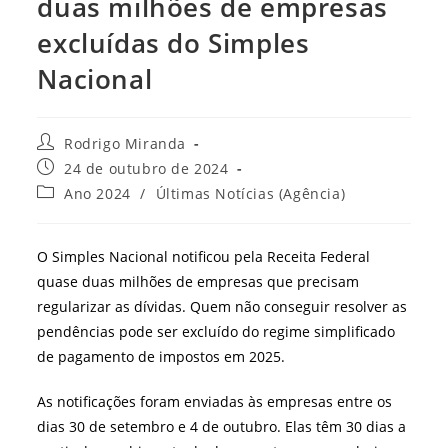
duas milhões de empresas
excluídas do Simples
Nacional
Autor
Rodrigo Miranda
do
Post
24 de outubro de 2024
post:
publicado:
Categoria
Ano 2024
/
Últimas Notícias (Agência)
do
post:
O Simples Nacional notificou pela Receita Federal
quase duas milhões de empresas que precisam
regularizar as dívidas. Quem não conseguir resolver as
pendências pode ser excluído do regime simplificado
de pagamento de impostos em 2025.
As notificações foram enviadas às empresas entre os
dias 30 de setembro e 4 de outubro. Elas têm 30 dias a