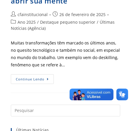
abrir sua mente
Autor
Post
cfainstitucional
26 de fevereiro de 2025
do
publicado:
Categoria
Ano 2025
/
Destaque pequeno superior
/
Últimas
post:
do
Notícias (Agência)
post:
Muitas transformações têm marcado os últimos anos,
no quesito tecnológico e também no social, em especial
no mundo do trabalho. Um exemplo vem do deskilling,
fenômeno que se refere à…
RBA
Continue Lendo
164,
Pronta
Para
Ler
E
Abrir
Sua
Press
Mente
a
tecla
Últimas Notícias
“Esc”