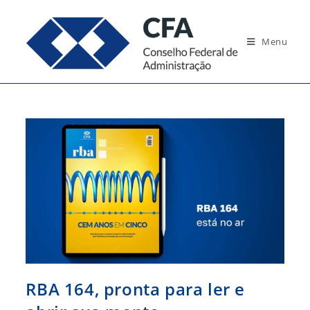
Ir
para
Menu
o
conteúdo
RBA 164, pronta para ler e