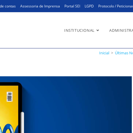
de contas
Assessoria de Imprensa
Portal SEI
LGPD
Protocolo / Peticion
INSTITUCIONAL
ADMINISTR
er e abrir sua mente
Inicial
>
Últimas No