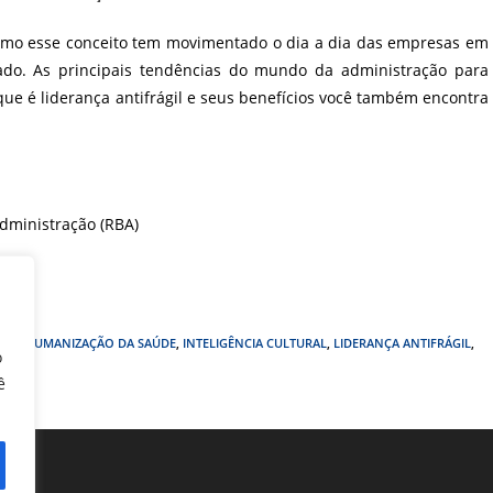
 como esse conceito tem movimentado o dia a dia das empresas em
ado. As principais tendências do mundo da administração para
ue é liderança antifrágil e seus benefícios você também encontra
Administração (RBA)
NÇA
,
HUMANIZAÇÃO DA SAÚDE
,
INTELIGÊNCIA CULTURAL
,
LIDERANÇA ANTIFRÁGIL
,
o
ê