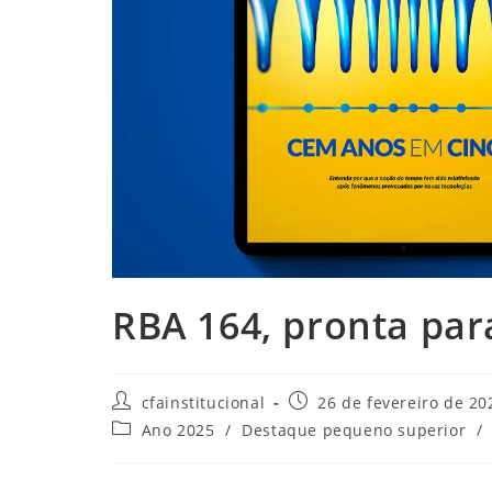
RBA 164, pronta par
Autor
Post
cfainstitucional
26 de fevereiro de 20
do
publicado:
Categoria
Ano 2025
/
Destaque pequeno superior
/
post:
do
post: