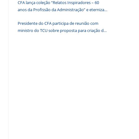
CFA lança coleção “Relatos Inspiradores – 60
de
anos da Profissão da Administração” e eterniza
pesquisa.
histórias que transformam o Brasil
Presidente do CFA participa de reunião com
ministro do TCU sobre proposta para criação de
associações dos Conselhos Federais