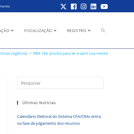
amento
Alternar
AÇÃO
FISCALIZAÇÃO
REGISTRO
tícias (Agência)
>
RBA 164, pronta para ler e abrir sua mente
pesquisa
Pressione
a
do
tecla
Últimas Notícias
“Esc”
para
Calendário Eleitoral do Sistema CFA/CRAs entra
fechar
site
na fase de julgamento dos recursos
o
painel