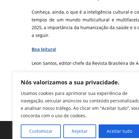
Conheça, ainda, o que é a inteligência cultural e
tempos de um mundo multicultural e multifacet
2025, a importância da humanização da saúde e o q
a seguir.
Boa leitura!
Leon Santos, editor-chefe da Revista Brasileira de 
F
T
Li
W
M
Pr
Nós valorizamos a sua privacidade.
a
w
n
h
e
in
Usamos cookies para aprimorar sua experiência de
c
itt
k
at
ss
tF
TAGS
:
CEM ANOS EM CINCO
,
CFA
,
DESKILLING
,
FADIGA DA MUDA
navegação, veicular anúncios ou conteúdo personalizad
METACOGNIÇÃO
,
RBA 164
e
er
e
s
e
ri
e analisar nosso tráfego. Ao clicar em "Aceitar tudo", voc
b
dI
A
n
e
concorda com o uso de cookies.
o
n
p
g
n
Customizar
Rejeitar
Aceitar tudo
o
p
er
dl