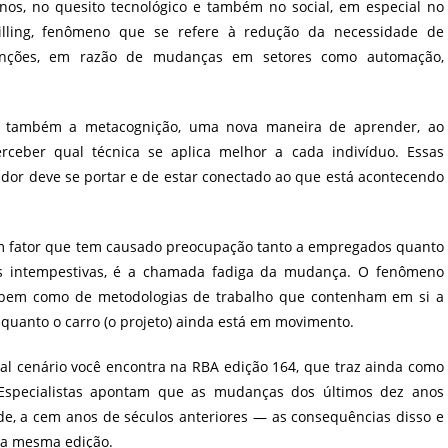
os, no quesito tecnológico e também no social, em especial no
ling, fenômeno que se refere à redução da necessidade de
funções, em razão de mudanças em setores como automação,
r também a metacognição, uma nova maneira de aprender, ao
rceber qual técnica se aplica melhor a cada indivíduo. Essas
or deve se portar e de estar conectado ao que está acontecendo
 um fator que tem causado preocupação tanto a empregados quanto
s intempestivas, é a chamada fadiga da mudança. O fenômeno
, bem como de metodologias de trabalho que contenham em si a
enquanto o carro (o projeto) ainda está em movimento.
al cenário você encontra na RBA edição 164, que traz ainda como
Especialistas apontam que as mudanças dos últimos dez anos
e, a cem anos de séculos anteriores — as consequências disso e
sta mesma edição.