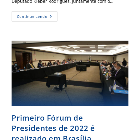
Deputado Kleber Rodrigues, juntamente com o…
Assembleia
Continue Lendo
Legislativa
Homenageia
Profissionais
De
Administração
Primeiro Fórum de
Presidentes de 2022 é
realizado em Brasília