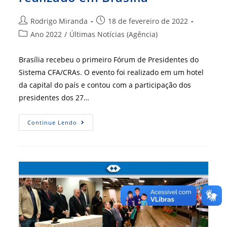
Autor
Post
Rodrigo Miranda
18 de fevereiro de 2022
do
publicado:
Categoria
Ano 2022
/
Últimas Notícias (Agência)
post:
do
post:
Brasília recebeu o primeiro Fórum de Presidentes do
Sistema CFA/CRAs. O evento foi realizado em um hotel
da capital do país e contou com a participação dos
presidentes dos 27…
Primeiro
Continue Lendo
Fórum
De
Presidentes
De
2022
É
Realizado
Em
Brasília