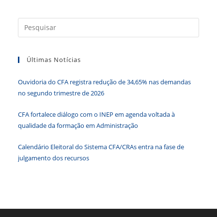
E
PI
Passam
A
Press
Aderir
a
À
Ferramenta
tecla
Últimas Notícias
“Esc”
para
Ouvidoria do CFA registra redução de 34,65% nas demandas
fecha
no segundo trimestre de 2026
o
paine
CFA fortalece diálogo com o INEP em agenda voltada à
de
qualidade da formação em Administração
pesqu
Calendário Eleitoral do Sistema CFA/CRAs entra na fase de
julgamento dos recursos