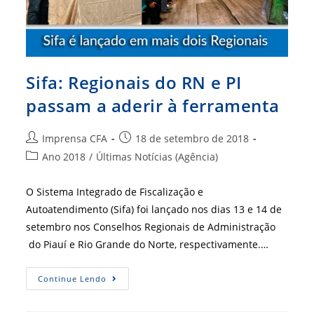
Sifa: Regionais do RN e PI
passam a aderir à ferramenta
Autor
Post
Imprensa CFA
18 de setembro de 2018
do
publicado:
Categoria
Ano 2018
/
Últimas Notícias (Agência)
post:
do
post:
O Sistema Integrado de Fiscalização e
Autoatendimento (Sifa) foi lançado nos dias 13 e 14 de
setembro nos Conselhos Regionais de Administração
do Piauí e Rio Grande do Norte, respectivamente.…
Sifa:
Continue Lendo
Regionais
Do
RN