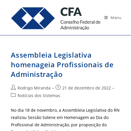
Ir
para
Menu
o
conteúdo
Assembleia Legislativa
homenageia Profissionais de
Administração
Autor
Post
Rodrigo Miranda
21 de dezembro de 2022
do
publicado:
Categoria
Notícias dos Sistemas
post:
do
post:
No dia 18 de novembro, a Assembleia Legislativa do RN
realizou Sessão Solene em Homenagem ao Dia do
Profissional de Administração, por proposição do