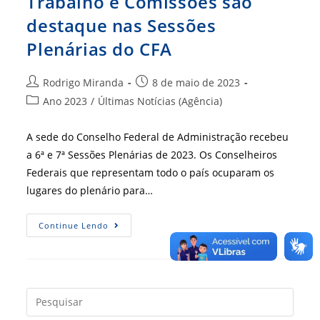
Trabalho e Comissões são
destaque nas Sessões
Plenárias do CFA
Autor
Post
Rodrigo Miranda
8 de maio de 2023
do
publicado:
Categoria
Ano 2023
/
Últimas Notícias (Agência)
post:
do
post:
A sede do Conselho Federal de Administração recebeu
a 6ª e 7ª Sessões Plenárias de 2023. Os Conselheiros
Federais que representam todo o país ocuparam os
lugares do plenário para…
Acordo
Continue Lendo
Com
Ministério
Do
Trabalho
E
Comissões
São
Press
Destaque
a
Nas