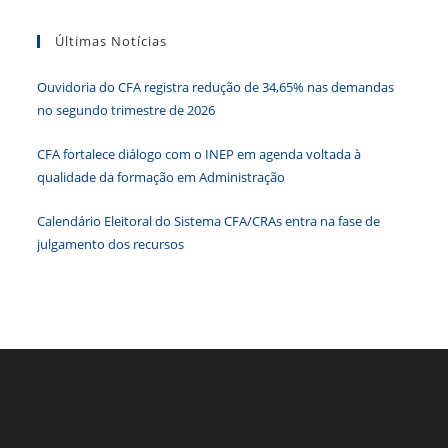
Sessões
tecla
Plenárias
Do
Últimas Notícias
“Esc”
CFA
para
Ouvidoria do CFA registra redução de 34,65% nas demandas
fecha
no segundo trimestre de 2026
o
paine
CFA fortalece diálogo com o INEP em agenda voltada à
de
qualidade da formação em Administração
pesqu
Calendário Eleitoral do Sistema CFA/CRAs entra na fase de
julgamento dos recursos