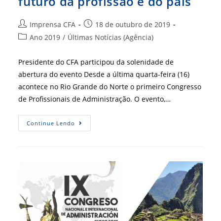
futuro da profissão e do país
Autor
Post
Imprensa CFA
18 de outubro de 2019
do
publicado:
Categoria
Ano 2019
/
Últimas Notícias (Agência)
post:
do
post:
Presidente do CFA participou da solenidade de
abertura do evento Desde a última quarta-feira (16)
acontece no Rio Grande do Norte o primeiro Congresso
de Profissionais de Administração. O evento,…
CRA-
Continue Lendo
RN:
Congresso
Discute
Futuro
Da
Profissão
E
Do
País