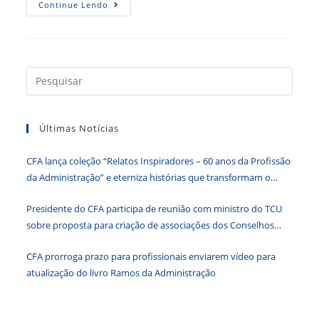
No
Continue Lendo
Chile
Cargo
Público
É
Coisa
Séria
Press
a
tecla
Últimas Notícias
“Esc”
para
CFA lança coleção “Relatos Inspiradores – 60 anos da Profissão
fecha
da Administração” e eterniza histórias que transformam o
o
Brasil
paine
Presidente do CFA participa de reunião com ministro do TCU
de
sobre proposta para criação de associações dos Conselhos
pesqu
Federais
CFA prorroga prazo para profissionais enviarem vídeo para
atualização do livro Ramos da Administração