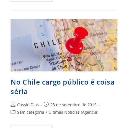
Kreuz:
Futuro
Da
Administração
Será
Discutido
No
Peru
Em
Junho
No Chile cargo público é coisa
séria
Autor
Post
Cássio Dias
23 de setembro de 2015
do
publicado:
Categoria
Sem categoria
/
Últimas Notícias (Agência)
post:
do
post: