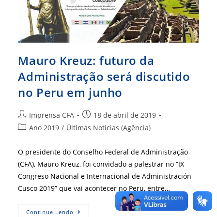
Mauro Kreuz: futuro da
Administração será discutido
no Peru em junho
Autor
Post
Imprensa CFA
18 de abril de 2019
do
publicado:
Categoria
Ano 2019
/
Últimas Notícias (Agência)
post:
do
post:
O presidente do Conselho Federal de Administração
(CFA), Mauro Kreuz, foi convidado a palestrar no “IX
Congreso Nacional e Internacional de Administración
Cusco 2019” que vai acontecer no Peru, entre…
Mauro
Continue Lendo